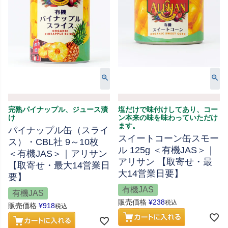
完熟パイナップル、ジュース漬
塩だけで味付けしてあり、コー
け
ン本来の味を味わっていただけ
ます。
パイナップル缶（スライ
スイートコーン缶スモー
ス）・CBL社 9～10枚
ル 125g ＜有機JAS＞｜
＜有機JAS＞｜アリサン
アリサン 【取寄せ・最
【取寄せ・最大14営業日
大14営業日要】
要】
有機JAS
有機JAS
販売価格
¥
238
税込
販売価格
¥
918
税込