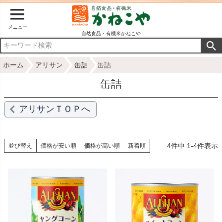
メニュー
自然食品・有機米かねこや
ホーム
アリサン
缶詰
缶詰
缶詰
アリサンＴＯＰへ
4
件中
1
-
4
件表示
並び替え
価格が安い順
価格が高い順
新着順