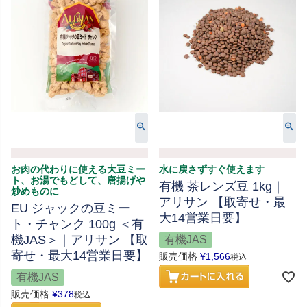
お肉の代わりに使える大豆ミー
水に戻さずすぐ使えます
ト、お湯でもどして、唐揚げや
有機 茶レンズ豆 1kg｜
炒めものに
アリサン 【取寄せ・最
EU ジャックの豆ミー
大14営業日要】
ト・チャンク 100g ＜有
機JAS＞｜アリサン 【取
有機JAS
寄せ・最大14営業日要】
販売価格
¥
1,566
税込
有機JAS
販売価格
¥
378
税込