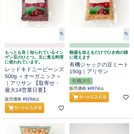
もっとも良く知られているイン
熱湯を加えるだけでひき肉の様
ゲン豆のひとつ。主に煮る料理
に使えます
に使われています。
有機ジャックの豆ミート
レッドキドニービーンズ
150g｜アリサン
500g ＜オーガニック＞
有機JAS
｜アリサン 【取寄せ・
販売価格
¥
497
税込
最大14営業日要】
販売価格
¥
929
税込