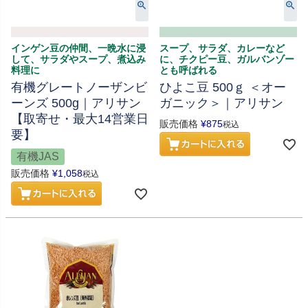
インゲン豆の仲間、一晩水に浸
スープ、サラダ、カレーなど
して、サラダやスープ、煮込み
に、チクピー豆、ガルバンゾー
料理に
とも呼ばれる
有機グレートノーザンビ
ひよこ豆 500ｇ ＜オー
ーンズ 500g｜アリサン
ガニック＞｜アリサン
【取寄せ・最大14営業日
販売価格
¥
875
税込
要】
有機JAS
販売価格
¥
1,058
税込