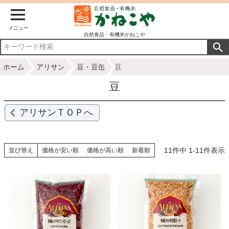
メニュー
自然食品・有機米かねこや
ホーム
アリサン
豆・豆缶
豆
豆
アリサンＴＯＰへ
11
件中
1
-
11
件表示
並び替え
価格が安い順
価格が高い順
新着順