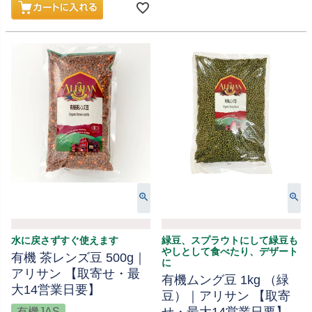
水に戻さずすぐ使えます
緑豆、スプラウトにして緑豆も
やしとして食べたり、デザート
有機 茶レンズ豆 500g｜
に
アリサン 【取寄せ・最
有機ムング豆 1kg （緑
大14営業日要】
豆）｜アリサン 【取寄
有機JAS