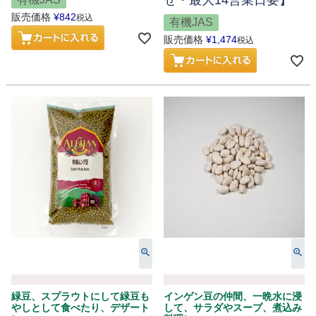
せ・最大14営業日要】
販売価格
¥
842
税込
有機JAS
販売価格
¥
1,474
税込
緑豆、スプラウトにして緑豆も
インゲン豆の仲間、一晩水に浸
やしとして食べたり、デザート
して、サラダやスープ、煮込み