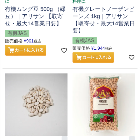
に
料理に
有機ムング豆 500g （緑
有機グレートノーザンビ
豆）｜アリサン 【取寄
ーンズ 1kg｜アリサン
せ・最大14営業日要】
【取寄せ・最大14営業日
要】
有機JAS
有機JAS
販売価格
¥
961
税込
販売価格
¥
1,944
税込