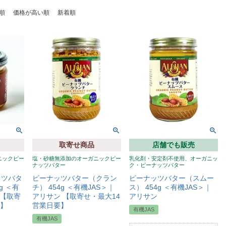
順
価格が高い順
新着順
取寄せ商品
店舗でも販売
ニックピー
塩・砂糖無添加のオーガニックピー
乳化剤・安定剤不使用、オーガニッ
ナッツバター
ク・ピーナッツバター
ッツバタ
ピーナッツバター（クラン
ピーナッツバター（スムー
g ＜有
チ） 454g ＜有機JAS＞｜
ス） 454g ＜有機JAS＞｜
 【取寄
アリサン 【取寄せ・最大14
アリサン
要】
営業日要】
有機JAS
有機JAS