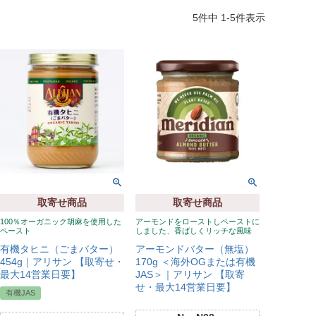
5
件中
1
-
5
件表示
取寄せ商品
取寄せ商品
100％オーガニック胡麻を使用した
アーモンドをローストしペーストに
ペースト
しました、香ばしくリッチな風味
有機タヒニ（ごまバター）
アーモンドバター（無塩）
454g｜アリサン 【取寄せ・
170g ＜海外OGまたは有機
最大14営業日要】
JAS＞｜アリサン 【取寄
せ・最大14営業日要】
有機JAS