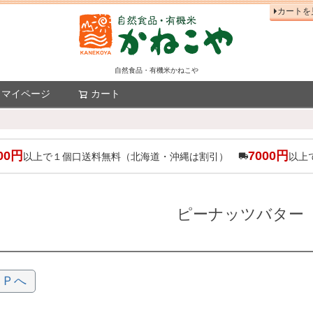
カートを
自然食品・有機米かねこや
マイページ
カート
検索
00円
7000円
以上で１個口送料無料（北海道・沖縄は割引）
以上
ピーナッツバター
ＯＰへ