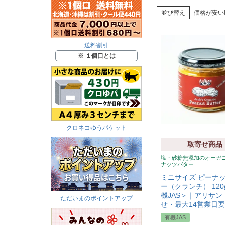
並び替え
価格が安い
送料割引
※ １個口とは
クロネコゆうパケット
取寄せ商品
塩・砂糖無添加のオーガ
ナッツバター
ミニサイズ ピーナ
ー（クランチ） 120
機JAS＞｜アリサン
ただいまのポイントアップ
せ・最大14営業日
有機JAS