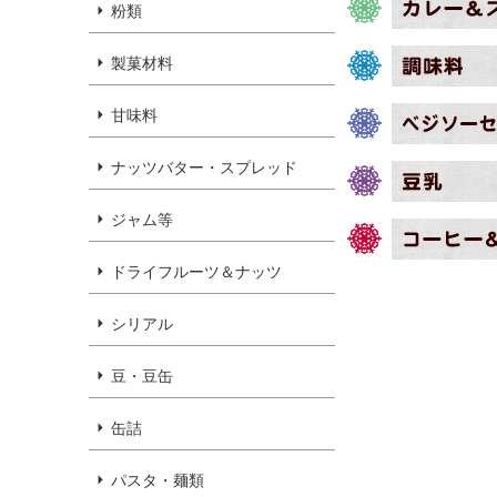
粉類
製菓材料
甘味料
ナッツバター・スプレッド
ジャム等
ドライフルーツ＆ナッツ
シリアル
豆・豆缶
缶詰
パスタ・麺類