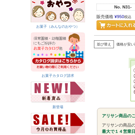
No.
N31-
販売価格
¥
950
税込
お菓子（みんなのおやつ）
並び替え
価格が安い
お菓子カタログ請求
新登場
アリサン商品の
アリサンの商品の
最大で１４営業