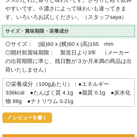
ンスのとれた香りと味わいです。さらりと軽く飲み
やすいです。※濃さによって味わいも違ってきま
す。いろいろお試しください。（スタッフsaya）
サイズ・賞味期限・栄養成分
◎サイズ： (縦)60 x (横)60 x (高)165 mm
◎開封前賞味期限： 製造日より3年 （メーカー
の出荷期限に準じ、残日数が３か月未満の商品は出
荷いたしません）
◎栄養成分（100gあたり）：●エネルギー
336kcal ●たんぱく質 4.1g ●脂質 0.1g ●炭水化
物 88g ●ナトリウム 0.21g
レビューを書く