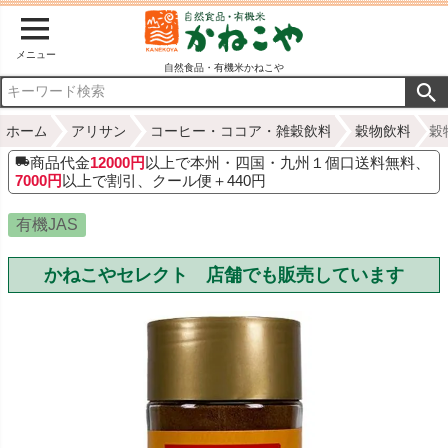
メニュー
自然食品・有機米かねこや
ホーム
アリサン
コーヒー・ココア・雑穀飲料
穀物飲料
穀
商品代金
12000円
以上で本州・四国・九州１個口送料無料、
7000円
以上で割引、クール便＋440円
有機JAS
かねこやセレクト 店舗でも販売しています