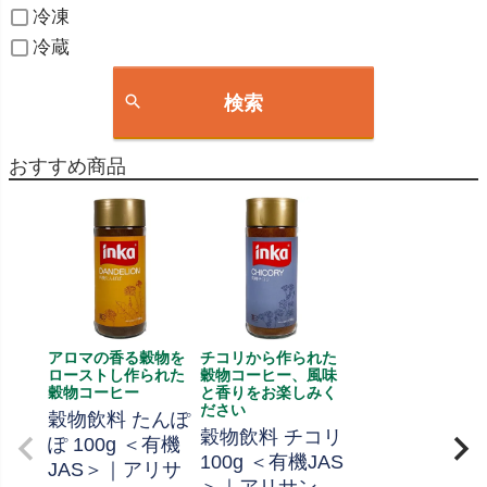
冷凍
冷蔵
検索
おすすめ商品
アロマの香る穀物を
チコリから作られた
ローストし作られた
穀物コーヒー、風味
穀物コーヒー
と香りをお楽しみく
ださい
穀物飲料 たんぽ
穀物飲料 チコリ
ぽ 100g ＜有機
100g ＜有機JAS
JAS＞｜アリサ