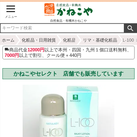
メニュー
自然食品・有機米かねこや
ホーム
化粧品・日用雑貨
化粧品
リマ・基礎化粧品
L-10
商品代金
12000円
以上で本州・四国・九州１個口送料無料、
7000円
以上で割引、クール便＋440円
かねこやセレクト 店舗でも販売しています