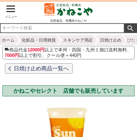
メニュー
自然食品・有機米かねこや
ホーム
化粧品・日用雑貨
スキンケア用品
日焼け止め
ぴた
商品代金
12000円
以上で本州・四国・九州１個口送料無料、
7000円
以上で割引、クール便＋440円
日焼け止め商品一覧へ
かねこやセレクト 店舗でも販売しています