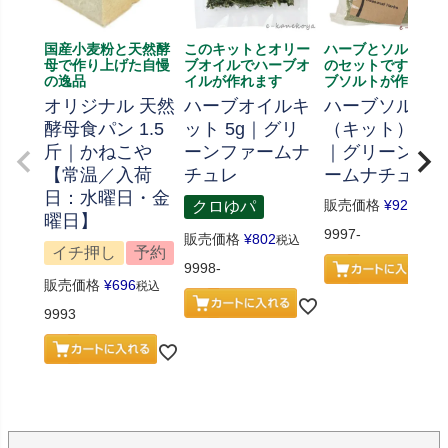
国産小麦粉と天然酵
このキットとオリー
ハーブとソルト、
母で作り上げた自慢
ブオイルでハーブオ
のセットです、ハ
の逸品
イルが作れます
ブソルトが作れま
オリジナル 天然
ハーブオイルキ
ハーブソルト
酵母食パン 1.5
ット 5g｜グリ
（キット） 70
斤｜かねこや
ーンファームナ
｜グリーンフ
【常温／入荷
チュレ
ームナチュレ
日：水曜日・金
販売価格
¥
926
クロゆパ
税込
曜日】
9997-
販売価格
¥
802
税込
イチ押し
予約
9998-
販売価格
¥
696
税込
9993