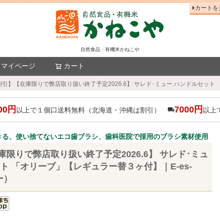
カートを
自然食品・有機米かねこや
マイページ
カート
検索
割引】【在庫限りで弊店取り扱い終了予定2026.6】 サレド･ミュー ハンドルセット
00円
7000円
以上で１個口送料無料（北海道・沖縄は割引）
以上
きる、使い捨てないエコ歯ブラシ、歯科医院で採用のブラシ素材使用
限りで弊店取り扱い終了予定2026.6】 サレド･ミュ
ト 「オリーブ」【レギュラー替３ヶ付】｜E-es-
ー）