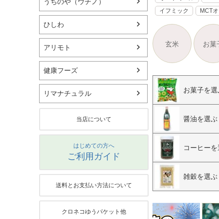
うちのや（ウチノ）
イフミック
MCT
ひしわ
玄米
お菓
アリモト
健康フーズ
お菓子を選
リマナチュラル
醤油を選ぶ
当店について
はじめての方へ
コーヒーを
ご利用ガイド
雑穀を選ぶ
送料とお支払い方法について
クロネコゆうパケット他