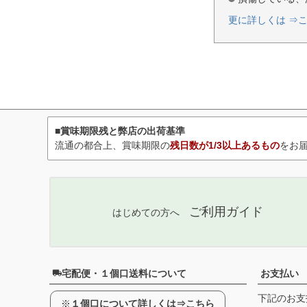
更に詳しくは ⇒
■賞味期限残と弊店の出荷基準
流通の都合上、賞味期限の
残日数が1/3以上あるもの
をお
ご利用ガイド
はじめての方へ
宅配便・１個口送料について
お支払い
下記のお支
※
１個口について詳しくは⇒こちら