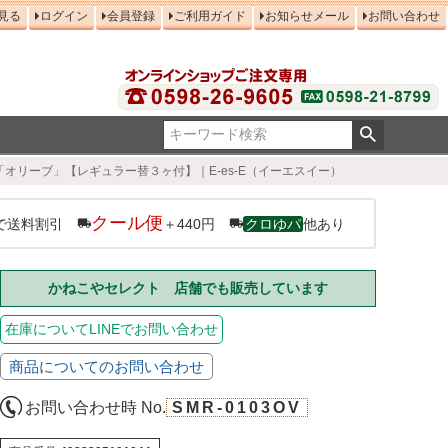
見る
ログイン
会員登録
ご利用ガイド
お知らせメール
お問い合わせ
 「オリーブ」【レギュラー替３ヶ付】｜E-es-E（イーエスイー）
クール便
で送料割引
＋440円
クロゆパ
他あり
かねこやセレクト 店舗でも販売しています
在庫についてLINEでお問い合わせ
商品についてのお問い合わせ
お問い合わせ時 No.
SMR-0103OV