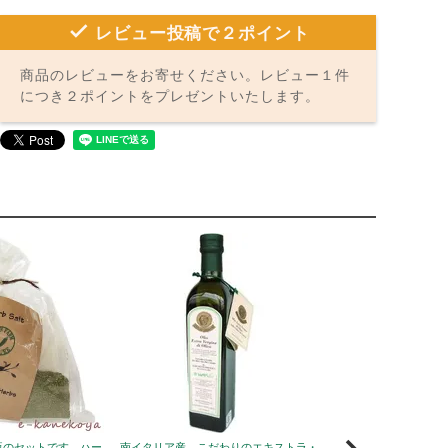
レビュー投稿で２ポイント
商品のレビューをお寄せください。レビュー１件
につき２ポイントをプレゼントいたします。
瓶のセットです、ハー
南イタリア産、こだわりのエキストラ・
風邪予防に！ニュージ