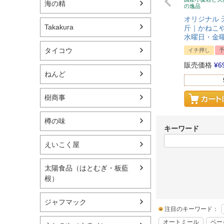
海の精
の逸品
オリジナル 
Takakura
斤｜かねこや
水曜日・金
タイコウ
イチ押し
販売価格
¥
6
ねんど
樹商事
樽の味
キーワード
えいこく屋
太陽食品（はとむぎ・板藍
根）
ジャフマック
注目のキーワード：
オートミール
ベー