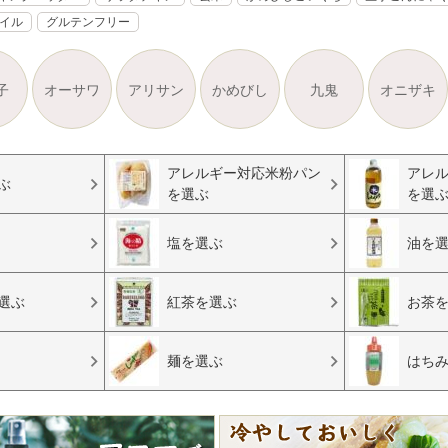
オイル
グルテンフリー
子
オーサワ
アリサン
かめびし
九鬼
オニザキ
アレルギー対応米粉パン
アレ
ぶ
を選ぶ
を選
塩を選ぶ
油を
選ぶ
紅茶を選ぶ
お茶
麺を選ぶ
はち