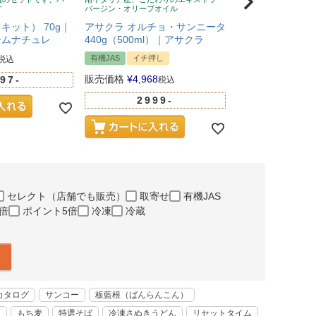
す
バージン・オリーブオイル
蜂蜜、無添加、クセな
い
キット） 70g｜
アサクラ オルチョ・サンニータ
Wild Cape（
ームナチュレ
440g（500ml）｜アサクラ
マヌカハニー UMF
有機JAS
イチ押し
税込
イチ押し
販売価格
¥
4,968
97-
税込
販売価格
¥
5,281
2999-
100
セレクト（店舗でも販売）
取寄せ
有機JAS
倍
ポイント5倍
冷凍
冷蔵
カタログ
サンコー
板藍根（ばんらんこん）
く
もち麦
特選そば
冷凍さぬきうどん
リセットタイム