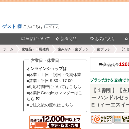
ゲスト 様
こんにちは
ログイン
当店について
新着商品
お気に入り
ホーム
化粧品・日用雑貨
歯みがき・歯ブラシ
歯ブラシ
【１
営業日・休業日
120
商品代金
オンラインショップは
■休業：土日・祝日・長期休業
ブラシだけを交換で
■営業：平日 9:30～17:00
■対応時間帯についてはこちら
【１割引】【在庫
■休業日Googleカレンダーはこ
ー ハンドルセッ
ちら
E（イーエスイ
■ご注文後の流れはこちら