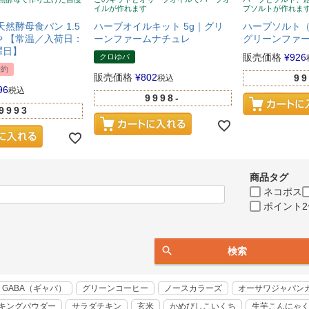
イルが作れます
ブソルトが作れま
天然酵母食パン 1.5
ハーブオイルキット 5g｜グリ
ハーブソルト（
 【常温／入荷日：
ーンファームナチュレ
グリーンファ
曜日】
販売価格
¥
926
クロゆパ
予約
販売価格
¥
802
99
税込
96
税込
9998-
9993
商品タグ
ネコポス
ポイント2
検索
GABA（ギャバ）
グリーンコーヒー
ノースカラーズ
オーサワジャパン
キングパウダー
サラダチキン
玄米
かめびしこいくち
生芋こんにゃ