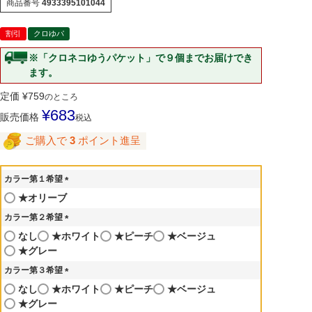
商品番号
4933395101044
割引
クロゆパ
※「クロネコゆうパケット」で９個までお届けでき
ます。
定価
¥
759
のところ
¥
683
販売価格
税込
ご購入で
3
ポイント進呈
カラー第１希望
(
★オリーブ
必
カラー第２希望
須
)
(
なし
★ホワイト
★ピーチ
★ベージュ
必
★グレー
須
カラー第３希望
)
(
なし
★ホワイト
★ピーチ
★ベージュ
必
★グレー
須