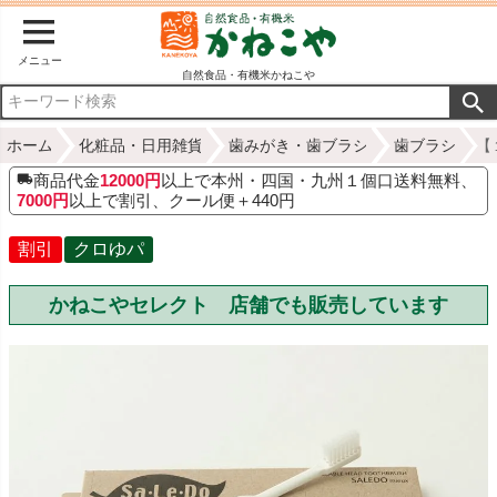
メニュー
自然食品・有機米かねこや
ホーム
化粧品・日用雑貨
歯みがき・歯ブラシ
歯ブラシ
【
商品代金
12000円
以上で本州・四国・九州１個口送料無料、
7000円
以上で割引、クール便＋440円
割引
クロゆパ
かねこやセレクト 店舗でも販売しています