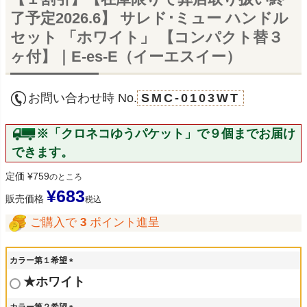
了予定2026.6】 サレド･ミュー ハンドル
セット 「ホワイト」 【コンパクト替３
ヶ付】｜E-es-E（イーエスイー）
お問い合わせ時 No.
SMC-0103WT
※「クロネコゆうパケット」で９個までお届け
できます。
定価
¥
759
のところ
¥
683
販売価格
税込
ご購入で
3
ポイント進呈
カラー第１希望
(
★ホワイト
必
須
カラー第２希望