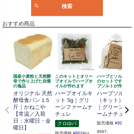
検索
おすすめ商品
国産小麦粉と天然酵
このキットとオリー
ハーブとソルト、
母で作り上げた自慢
ブオイルでハーブオ
のセットです、ハ
の逸品
イルが作れます
ブソルトが作れま
オリジナル 天然
ハーブオイルキ
ハーブソルト
酵母食パン 1.5
ット 5g｜グリ
（キット） 70
斤｜かねこや
ーンファームナ
｜グリーンフ
【常温／入荷
チュレ
ームナチュレ
日：水曜日・金
販売価格
¥
926
クロゆパ
税込
曜日】
9997-
販売価格
¥
802
税込