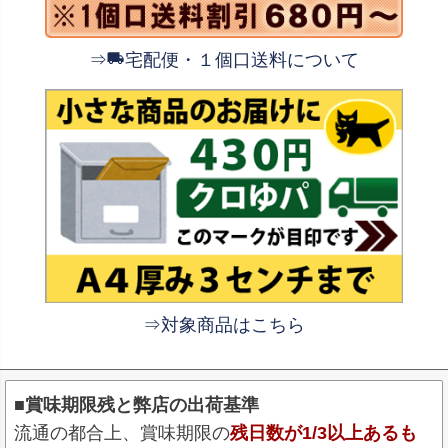
⇒
宅配便・１個口送料について
⇒対象商品はこちら
■賞味期限残と弊店の出荷基準
流通の都合上、賞味期限の
残日数が1/3以上あるも