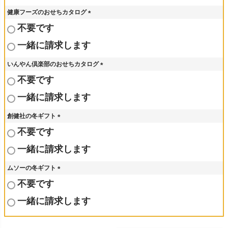
健康フーズのおせちカタログ
(
不要です
必
須
一緒に請求します
)
いんやん倶楽部のおせちカタログ
(
不要です
必
須
一緒に請求します
)
創健社の冬ギフト
(
不要です
必
須
一緒に請求します
)
ムソーの冬ギフト
(
不要です
必
須
一緒に請求します
)