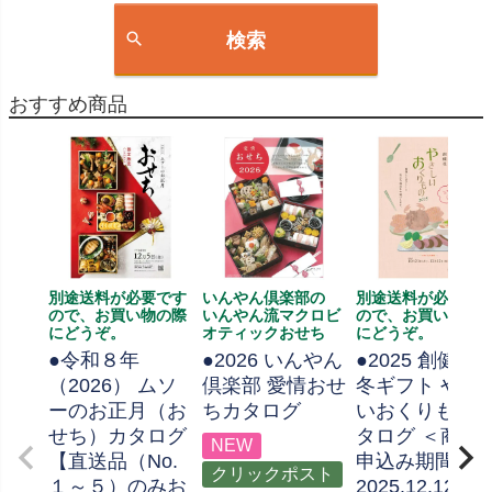
検索
おすすめ商品
別途送料が必要です
いんやん倶楽部の
別途送料が必要で
ので、お買い物の際
いんやん流マクロビ
ので、お買い物の
にどうぞ。
オティックおせち
にどうぞ。
●令和８年
●2026 いんやん
●2025 創健社
（2026） ムソ
倶楽部 愛情おせ
冬ギフト やさ
ーのお正月（お
ちカタログ
いおくりもの 
せち）カタログ
タログ ＜商品
NEW
【直送品（No.
申込み期間：
クリックポスト
１～５）のみお
2025.12.12ま