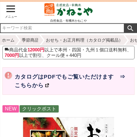
メニュー
自然食品・有機米かねこや
ホーム
季節商品
おせち・お正月料理（カタログ掲載品）
お
商品代金
12000円
以上で本州・四国・九州１個口送料無料、
7000円
以上で割引、クール便＋440円
カタログはPDFでもご覧いただけます ⇒
こちらから
NEW
クリックポスト