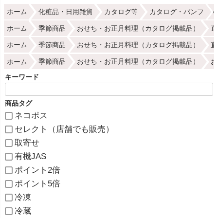
ホーム
化粧品・日用雑貨
カタログ等
カタログ・パンフ
ホーム
季節商品
おせち・お正月料理（カタログ掲載品）
直
ホーム
季節商品
おせち・お正月料理（カタログ掲載品）
直
ホーム
季節商品
おせち・お正月料理（カタログ掲載品）
お
キーワード
商品タグ
ネコポス
セレクト（店舗でも販売）
取寄せ
有機JAS
ポイント2倍
ポイント5倍
冷凍
冷蔵