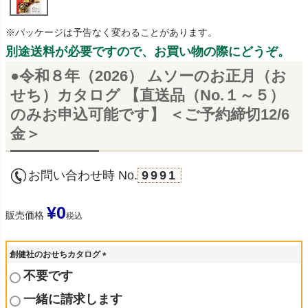
※パッケージは予告なく変わることがあります。
別途送料が必要ですので、お買い物の際にどうぞ。
●令和８年（2026） ムソーのお正月（お
せち）カタログ 【直送品（No.１～５）
のみお申込可能です】 ＜ご予約締切12/6
金＞
お問い合わせ時 No.
9991
¥
0
販売価格
税込
創健社のおせちカタログ
(
不要です
必
須
一緒に請求します
)