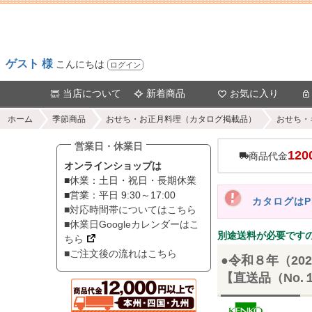
ゲスト 様
こんにちは
ログイン
当店について
新着商品
お気に入り
ホーム
季節商品
おせち・お正月料理（カタログ掲載品）
おせち・
営業日・休業日
120
商品代金
オンラインショップは
■休業：土日・祝日・長期休業
■営業：平日 9:30～17:00
カタログは
■対応時間帯についてはこちら
■休業日Googleカレンダーはこ
別途送料が必要です
ちら
■ご注文後の流れはこちら
●令和８年（20
【直送品（No.