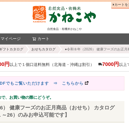
カートを
自然食品・有機米かねこや
マイページ
カート
検索
ギフトカタログ
おせちカタログ
●令和８年（2026） 健康フーズのお正月
00円
7000円
以上で１個口送料無料（北海道・沖縄は割引）
以上
PDFでもご覧いただけます ⇒ こちらから
ので、お買い物の際にどうぞ。
26） 健康フーズのお正月商品（おせち） カタログ
１～26）のみお申込可能です】