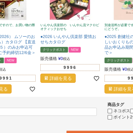
ですので、お買い物の際
いんやん倶楽部の いんやん流マクロビ
別途送料が必要で
オティックおせち
にどうぞ。
2026） ムソーのお
●2026 いんやん倶楽部 愛情お
●2025 創健
）カタログ 【直送
せちカタログ
しいおくりもの
～５）のみお申込可
品お申込み期間：2
クリックポスト
NEW
ご予約締切12/6金＞
で＞
販売価格
¥
0
税込
ト
NEW
クリックポスト
9996
販売価格
¥
0
税込
税
9991
詳細を見る
9
見る
詳細を見
商品タグ
ネコポス
ポイント2