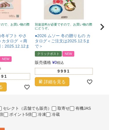
すので、お買い物の際
別途送料が必要ですので、お買い物の際
にどうぞ。
社の冬ギフト やさ
●2026 ムソー 冬の贈りもの カ
 カタログ ＜商
タログ＜ご注文は2025.12.5ま
025.12.12ま
で＞
クリックポスト
NEW
NEW
販売価格
¥
0
税込
込
9991
991
詳細を見る
る
セレクト（店舗でも販売）
取寄せ
有機JAS
倍
ポイント5倍
冷凍
冷蔵