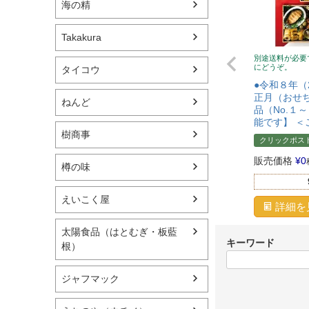
海の精
Takakura
別途送料が必要
にどうぞ。
タイコウ
●令和８年（
正月（おせち
ねんど
品（No.１
能です】 ＜
樹商事
クリックポス
販売価格
¥
0
樽の味
えいこく屋
詳細を
太陽食品（はとむぎ・板藍
キーワード
根）
ジャフマック