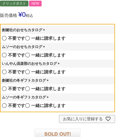
クリックポスト
NEW
¥
0
販売価格
税込
創健社のおせちカタログ
(
不要です
一緒に請求します
必
ムソーのおせちカタログ
須
)
(
不要です
一緒に請求します
必
いんやん倶楽部のおせちカタログ
須
)
(
不要です
一緒に請求します
必
創健社の冬ギフトカタログ
須
)
(
不要です
一緒に請求します
必
ムソーの冬ギフトカタログ
須
)
(
不要です
一緒に請求します
必
須
お気に入りに登録する
)