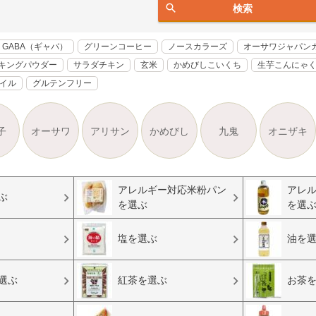
検索
GABA（ギャバ）
グリーンコーヒー
ノースカラーズ
オーサワジャパン
キングパウダー
サラダチキン
玄米
かめびしこいくち
生芋こんにゃ
オイル
グルテンフリー
子
オーサワ
アリサン
かめびし
九鬼
オニザキ
アレルギー対応米粉パン
アレ
ぶ
を選ぶ
を選
塩を選ぶ
油を
選ぶ
紅茶を選ぶ
お茶