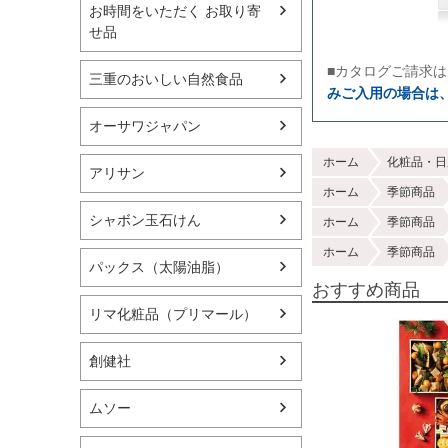
お時間をいただく お取り寄
せ品
■カタログご請求
三重のおいしい自然食品
みご入用の場合は
オーサワジャパン
ホーム
化粧品・日
アリサン
ホーム
季節商品
シャボン玉石けん
ホーム
季節商品
ホーム
季節商品
パックス（太陽油脂）
おすすめ商品
リマ化粧品（プリマール）
創健社
ムソー