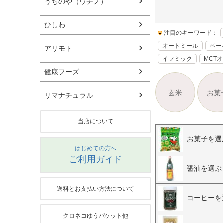
うちのや（ウチノ）
ひしわ
注目のキーワード：
オートミール
ベー
アリモト
イフミック
MCT
健康フーズ
玄米
お菓
リマナチュラル
当店について
お菓子を選
はじめての方へ
ご利用ガイド
醤油を選ぶ
送料とお支払い方法について
コーヒーを
クロネコゆうパケット他