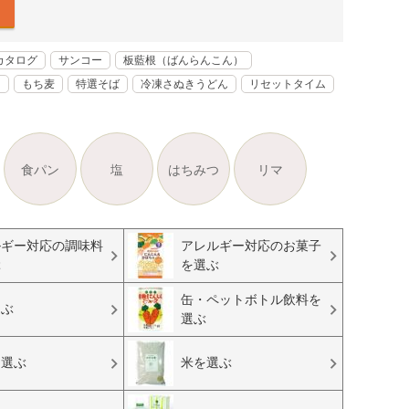
カタログ
サンコー
板藍根（ばんらんこん）
く
もち麦
特選そば
冷凍さぬきうどん
リセットタイム
食パン
塩
はちみつ
リマ
ルギー対応の調味料
アレルギー対応のお菓子
ぶ
を選ぶ
缶・ペットボトル飲料を
選ぶ
選ぶ
を選ぶ
米を選ぶ