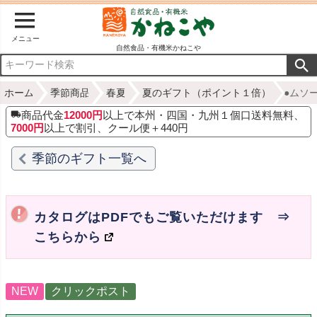
メニュー
自然食品・有機米かねこや
ホーム
季節商品
春夏
夏のギフト（ポイント１倍）
●ムソー
商品代金
12000円
以上で本州・四国・九州１個口送料無料、
7000円
以上で割引、クール便＋440円
季節のギフト一覧へ
カタログはPDFでもご覧いただけます ⇒
こちらから
NEW
クリックポスト