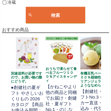
冷蔵
検索
おすすめ商品
おうちで凍らせて食
べるフルーツ１０
別途送料が必要です
有機豆乳ベース、
０％アイスキャンデ
ので、お買い物の際
００％植物性、イ
ィ
にどうぞ。
リアンジェラート
ようななめらかさ
【かねこやより
●創健社の夏ギ
【創健社・夏
他の商品と同梱
フト やさしいお
フトNo.3・メ
でお届け・創健
くりもの 2026
カー直送・送
社・夏ギフト
カタログ 【商品
込み・代引不
No.1・のしな
お申込み期間：