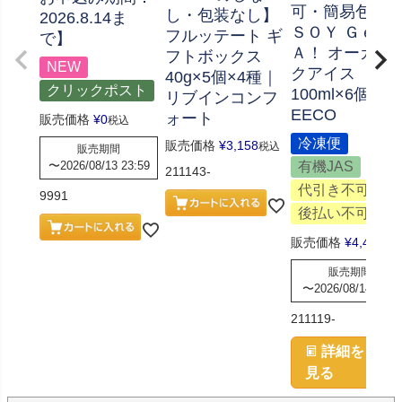
可・簡易包装
し・包装なし】
2026.8.14ま
ＳＯＹ ＧｅＬ
フルッテート ギ
で】
Ａ！ オーガニ
フトボックス
NEW
クアイス
40g×5個×4種｜
クリックポスト
100ml×6個｜
リブインコンフ
EECO
ォート
販売価格
¥
0
税込
冷凍便
販売価格
¥
3,158
税込
販売期間
〜
2026/08/13 23:59
有機JAS
211143-
代引き不可
9991
後払い不可
販売価格
¥
4,472
税
販売期間
〜
2026/08/14 8:30
211119-
詳細を
見る