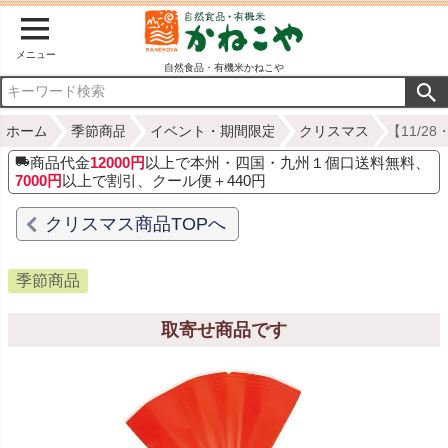
メニュー
自然食品・有機米かねこや
ホーム
季節商品
イベント・期間限定
クリスマス
【11/2
商品代金
12000円
以上で本州・四国・九州１個口送料無料、
7000円
以上で割引、クール便＋440円
クリスマス商品TOPへ
季節商品
取寄せ商品です