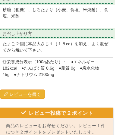
砂糖（粗糖）、しろたまり（小麦、食塩、米焼酎）、食
塩、米酢
お召し上がり方
たまご２個に本品大さじ１（１５cc）を加え、よく混ぜ
てから焼いて下さい。
◎栄養成分表示（100gあたり）： ●エネルギー
182kcal ●たんぱく質 0.6g ●脂質 0g ●炭水化物
45g ●ナトリウム 2100mg
レビューを書く
レビュー投稿で２ポイント
商品のレビューをお寄せください。レビュー１件
につき２ポイントをプレゼントいたします。