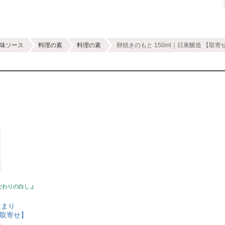
味ソース
料理の素
料理の素
卵焼きのもと 150ml｜日東醸造 【取寄
だわりの白しょ
たまり
【取寄せ】