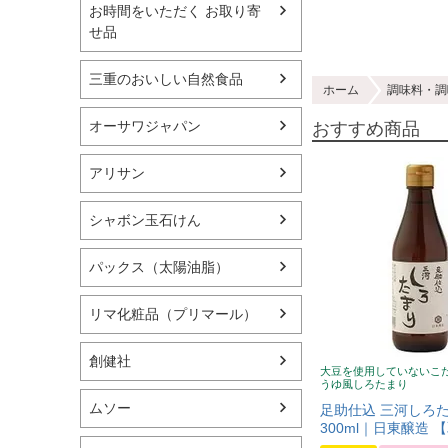
お時間をいただく お取り寄
せ品
三重のおいしい自然食品
ホーム
調味料・調
オーサワジャパン
おすすめ商品
アリサン
シャボン玉石けん
パックス（太陽油脂）
リマ化粧品（プリマール）
創健社
大豆を使用していないこ
うゆ風しろたまり
ムソー
足助仕込 三河しろ
300ml｜日東醸造 