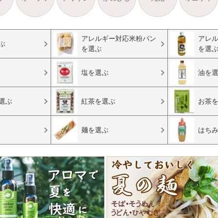
アレルギー対応米粉パン
アレ
ぶ
を選ぶ
を選
塩を選ぶ
油を
選ぶ
紅茶を選ぶ
お茶
麺を選ぶ
はち