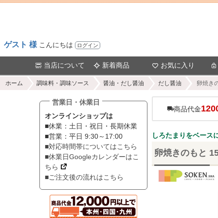
ゲスト 様
こんにちは
ログイン
当店について
新着商品
お気に入り
ホーム
調味料・調味ソース
醤油・だし醤油
だし醤油
卵焼きの
営業日・休業日
120
商品代金
オンラインショップは
■休業：土日・祝日・長期休業
しろたまりをベース
■営業：平日 9:30～17:00
■対応時間帯についてはこちら
卵焼きのもと 1
■休業日Googleカレンダーはこ
ちら
■ご注文後の流れはこちら