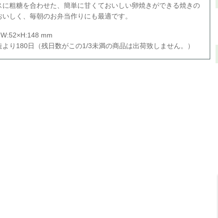
スに粗糖を合わせた、簡単に甘くておいしい卵焼きができる焼きの
おいしく、毎朝のお弁当作りにも最適です。
:52×H:148 mm
より180日（残日数がこの1/3未満の商品は出荷致しません。）