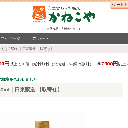
カートを
自然食品・有機米かねこや
マイページ
カート
検索
もと 150ml｜日東醸造 【取寄せ】
00円
7000円
以上で１個口送料無料（北海道・沖縄は割引）
以上
に粗糖を合わせました
50ml｜日東醸造 【取寄せ】