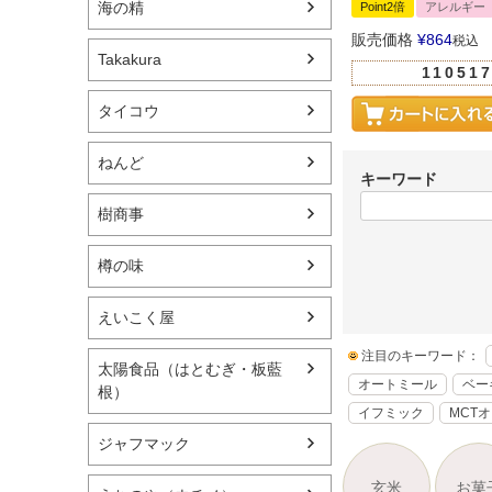
海の精
Point2倍
アレルギー
販売価格
¥
864
税込
Takakura
110517
タイコウ
ねんど
キーワード
樹商事
樽の味
えいこく屋
注目のキーワード：
太陽食品（はとむぎ・板藍
オートミール
ベー
根）
イフミック
MCT
ジャフマック
玄米
お菓