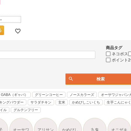
-
商品タグ
ネコポス
ポイント2
検索
GABA（ギャバ）
グリーンコーヒー
ノースカラーズ
オーサワジャパン
キングパウダー
サラダチキン
玄米
かめびしこいくち
生芋こんにゃ
オイル
グルテンフリー
子
オーサワ
アリサン
かめびし
九鬼
オニザキ