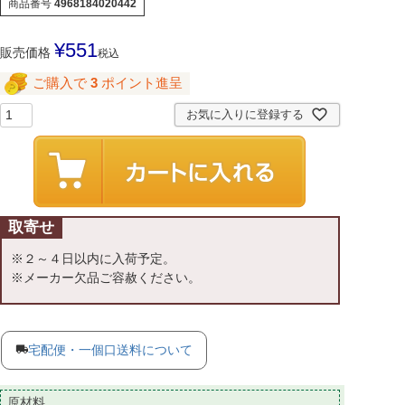
商品番号
4968184020442
¥
551
販売価格
税込
ご購入で
3
ポイント進呈
お気に入りに登録する
取寄せ
※２～４日以内に入荷予定。
※メーカー欠品ご容赦ください。
宅配便・一個口送料について
原材料