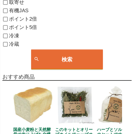
取寄せ
有機JAS
ポイント2倍
ポイント5倍
冷凍
冷蔵
検索
おすすめ商品
国産小麦粉と天然酵
このキットとオリー
ハーブとソルト、