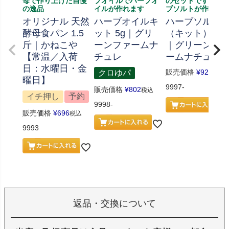
母で作り上げた自慢
ブオイルでハーブオ
のセットです、ハ
の逸品
イルが作れます
ブソルトが作れま
オリジナル 天然
ハーブオイルキ
ハーブソルト
酵母食パン 1.5
ット 5g｜グリ
（キット） 70
斤｜かねこや
ーンファームナ
｜グリーンフ
【常温／入荷
チュレ
ームナチュレ
日：水曜日・金
販売価格
¥
926
クロゆパ
税込
曜日】
9997-
販売価格
¥
802
税込
イチ押し
予約
9998-
販売価格
¥
696
税込
9993
返品・交換について