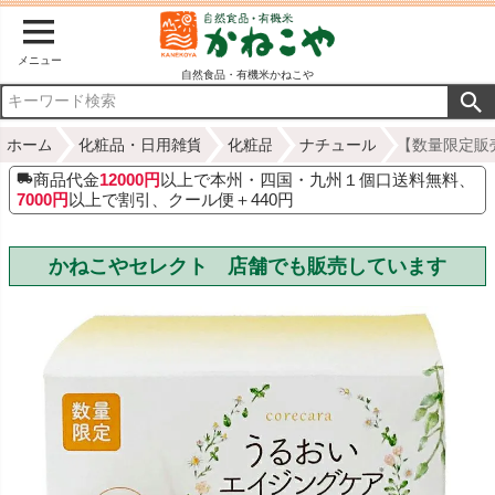
メニュー
自然食品・有機米かねこや
ホーム
化粧品・日用雑貨
化粧品
ナチュール
【数量限定販売
商品代金
12000円
以上で本州・四国・九州１個口送料無料、
7000円
以上で割引、クール便＋440円
かねこやセレクト 店舗でも販売しています