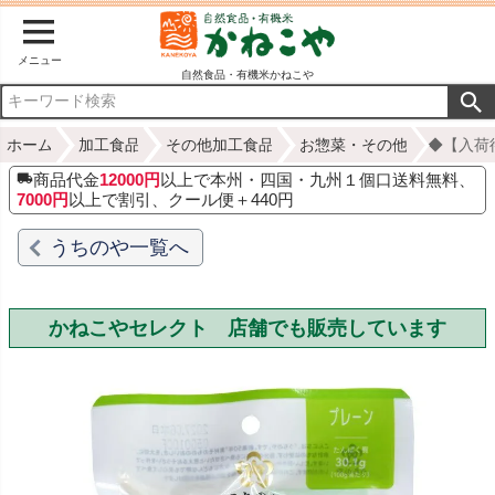
メニュー
自然食品・有機米かねこや
ホーム
加工食品
その他加工食品
お惣菜・その他
◆【入荷
商品代金
12000円
以上で本州・四国・九州１個口送料無料、
7000円
以上で割引、クール便＋440円
うちのや一覧へ
かねこやセレクト 店舗でも販売しています