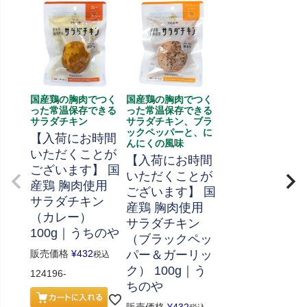
国産鶏の胸肉でつく
国産鶏の胸肉でつく
った常温保存できる
った常温保存できる
サラダチキン
サラダチキン、ブラ
ックペッパーと、に
【入荷にお時間
んにくの風味
いただくことが
【入荷にお時間
ございます】 国
いただくことが
産鶏 胸肉使用
ございます】 国
サラダチキン
産鶏 胸肉使用
（カレー）
サラダチキン
100g｜うちのや
（ブラックペッ
販売価格
¥
432
パー＆ガーリッ
税込
ク） 100g｜う
124196-
ちのや
販売価格
¥
432