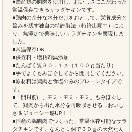
■国産鶏の胸肉を使用し、おいしさにこだわった
常温保存できるサラダチキンです。
■鶏肉の余分な水分だけをおとして、栄養成分と
旨みを残す独自の特許製法（特許出願中）によ
り、無添加で美味しいサラダチキンを実現しま
した。
■常温保存OK
■保存料・増粘剤無添加
■たんぱく質３０．１ｇ（１００ｇ当たり）
■手でよくもみほぐしてから開封してください。
■原材料は鶏肉と食塩のみのプレーンタイプで
す。
■「開封前に、モミ・モミ・モミ」もみほぐし
て、鶏肉から出た水分を再吸収させる→おいし
さ＆ジューシー感UP！！
■国産の鶏胸肉でつくった、常温保存可能なサラ
ダチキンです。なんと１個で３０ｇの天然たん