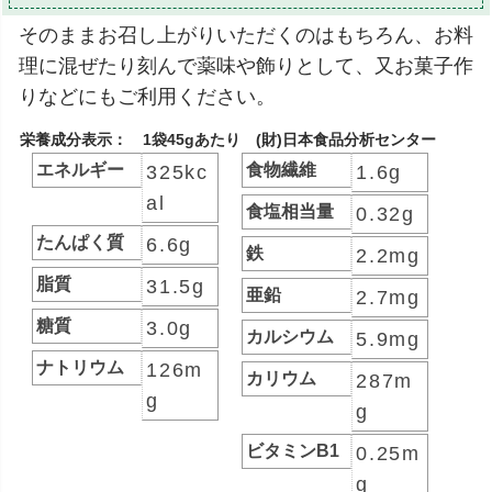
そのままお召し上がりいただくのはもちろん、お料
理に混ぜたり刻んで薬味や飾りとして、又お菓子作
りなどにもご利用ください。
栄養成分表示： 1袋45gあたり (財)日本食品分析センター
エネルギー
食物繊維
325kc
1.6g
al
食塩相当量
0.32g
たんぱく質
6.6g
鉄
2.2mg
脂質
31.5g
亜鉛
2.7mg
糖質
3.0g
カルシウム
5.9mg
ナトリウム
126m
カリウム
287m
g
g
ビタミンB1
0.25m
g