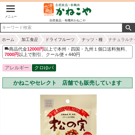
メニュー
自然食品・有機米かねこや
ホーム
加工食品
ドライフルーツ
ナッツ・種
ナチュラルナッ
商品代金
12000円
以上で本州・四国・九州１個口送料無料、
7000円
以上で割引、クール便＋440円
アレルギー
クロゆパ
かねこやセレクト 店舗でも販売しています