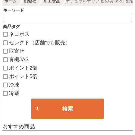
ホーム
創健社
加工食品
ナチュラルナッツ 松の実 35g｜創
キーワード
商品タグ
ネコポス
セレクト（店舗でも販売）
取寄せ
有機JAS
ポイント2倍
ポイント5倍
冷凍
冷蔵
検索
おすすめ商品