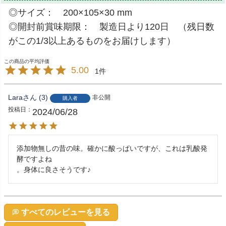
◎サイズ： 200×105×30 mm
◎開封前賞味期限： 製造日より120日 （残日数
がこの1/3以上あるものをお届けします）
5.00
1
Lara
3
非公開
購入者
投稿日
2024/06/28
添加物無しの昔の味。確かに酸っぱいですが、これは乳酸発
酵ですよね

。身体に良さそうです♪
すべてのレビューを見る