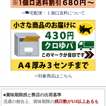
⇒
宅配便・１個口送料について
⇒対象商品はこちら
■賞味期限残と弊店の出荷基準
流通の都合上、賞味期限の
残日数が1/3以上あるも