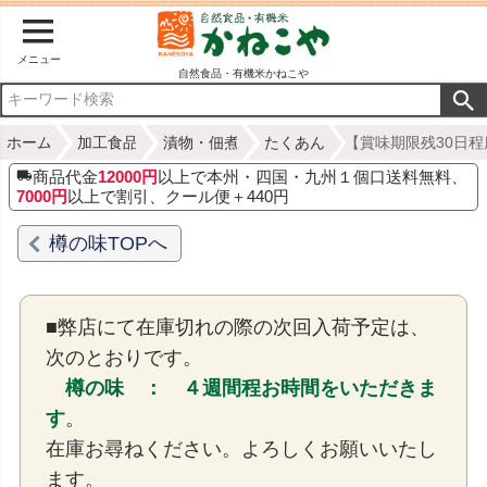
メニュー
自然食品・有機米かねこや
ホーム
加工食品
漬物・佃煮
たくあん
【賞味期限残30日程
商品代金
12000円
以上で本州・四国・九州１個口送料無料、
7000円
以上で割引、クール便＋440円
樽の味TOPへ
■弊店にて在庫切れの際の次回入荷予定は、
次のとおりです。
樽の味 ： ４週間程お時間をいただきま
す
。
在庫お尋ねください。よろしくお願いいたし
ます。