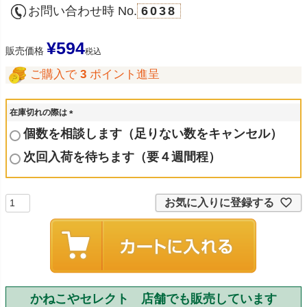
お問い合わせ時 No.
6038
¥
594
販売価格
税込
ご購入で
3
ポイント進呈
在庫切れの際は
(
個数を相談します（足りない数をキャンセル）
必
須
次回入荷を待ちます（要４週間程）
)
お気に入りに登録する
かねこやセレクト 店舗でも販売しています