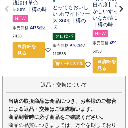
前
浅漬け革命
日程度】 昔な
とってもおいし
500ml｜樽の味
かしいすっぱ
い ホワイトソー
いなか漬 100g
NEW
ス 360g｜樽の
｜樽の味
味
販売価格
¥
475
税込
NEW
7428
クロゆパ
販売価格
¥
594
税込
販売価格
¥
702
税込
詳細を
6038
見る
110538-
詳細を
見る
返品・交換について
当店の取扱商品は食品につき、お客様のご都合
による返品・交換はご遠慮願います。
商品到着時に必ず商品をご確認ください。
商品の品質につきましては、万全を期しており