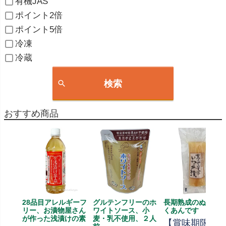
有機JAS
ポイント2倍
ポイント5倍
冷凍
冷蔵
検索
おすすめ商品
28品目アレルギーフ
グルテンフリーのホ
長期熟成のぬか漬
リー、お漬物屋さん
ワイトソース、小
くあんです
が作った浅漬けの素
麦・乳不使用、２人
【賞味期限残3