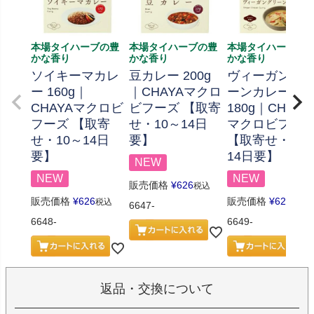
本場タイハーブの豊
本場タイハーブの豊
本場タイハーブの
かな香り
かな香り
かな香り
ソイキーマカレ
豆カレー 200g
ヴィーガング
ー 160g｜
｜CHAYAマクロ
ーンカレー
CHAYAマクロビ
ビフーズ 【取寄
180g｜CHAYA
フーズ 【取寄
せ・10～14日
マクロビフー
せ・10～14日
要】
【取寄せ・10
要】
14日要】
NEW
NEW
NEW
販売価格
¥
626
税込
販売価格
¥
626
販売価格
¥
626
税込
税込
6647-
6648-
6649-
返品・交換について