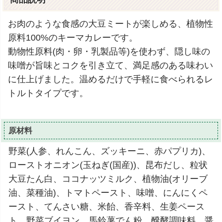
お肉のような食感の大豆ミートが楽しめる、植物性
原料100%のキーマカレーです。
動物性原料(肉・卵・乳製品等)を使わず、隠し味の
味噌が旨味とコクを引き立て、満足感のある味わい
に仕上げました。温めるだけで手軽に食べられるレ
トルトタイプです。
原材料
野菜(人参、れんこん、ズッキーニ、赤パプリカ)、
ローストオニオン(玉ねぎ(国産))、昆布だし、粒状
大豆たん白、ココナッツミルク、植物油(オリーブ
油、菜種油)、トマトペースト、味噌、にんにくペ
ースト、てんさい糖、米飴、香辛料、生姜ペース
ト、野菜ブイヨン、馬鈴薯でん粉、醗酵調味料、醤