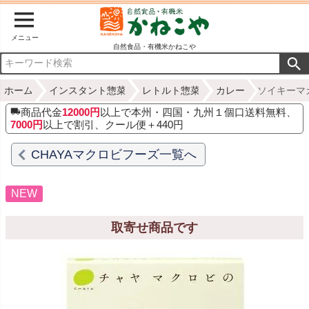
メニュー
自然食品・有機米かねこや
ホーム
インスタント惣菜
レトルト惣菜
カレー
ソイキーマカ
商品代金
12000円
以上で本州・四国・九州１個口送料無料、
7000円
以上で割引、クール便＋440円
CHAYAマクロビフーズ一覧へ
NEW
取寄せ商品です