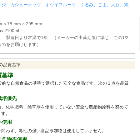
ンジ、カシューナッツ、キウイフルーツ、くるみ、ごま、大豆、鶏
 78 mm × 295 mm
l/100ml
 製造日より常温で1年 （メーカーの出荷期限に準じ、この1/2
ものをお届けします）
の品質基準
質基準
般的な自然食品の基準で選択した安全な食品です。次の３点を品質
。
栽培優先
薬、化学肥料、除草剤を使用していない安全な農産物原料を努めて
ます。
不使用
を問わず、毒性の強い食品添加物は使用していません。
え作物不使用