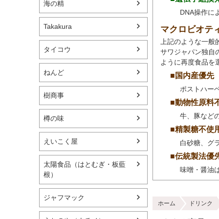
海の精
DNA操作
Takakura
マクロビオテ
上記のような一般
タイコウ
サワジャパン独自
ように再度食品を
ねんど
■国内産優先
ポストハー
樹商事
■動物性原料
牛、豚など
樽の味
■精製糖不使
えいこく屋
白砂糖、グ
■伝統製法優
太陽食品（はとむぎ・板藍
味噌・醤油
根）
ジャフマック
ホーム
ドリンク