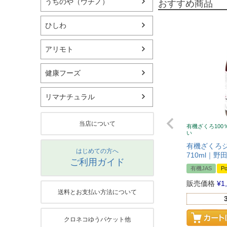
うちのや（ウチノ）
おすすめ商品
ひしわ
アリモト
健康フーズ
リマナチュラル
当店について
有機ざくろ100
い
有機ざくろジ
はじめての方へ
710ml｜野
ご利用ガイド
有機JAS
Po
販売価格
¥
1
送料とお支払い方法について
クロネコゆうパケット他