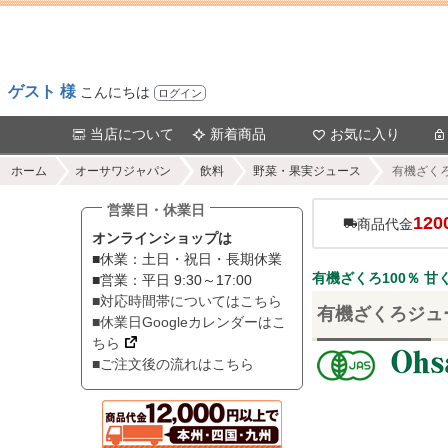
ゲスト 様
こんにちは
ログイン
当店について
新着商品
お気に入り
ホーム
オーサワジャパン
飲料
野菜・果実ジュース
有機ざくろ
営業日・休業日
120
商品代金
オンラインショップは
■休業：土日・祝日・長期休業
有機ざくろ100％ 
■営業：平日 9:30～17:00
■対応時間帯についてはこちら
有機ざくろジュー
■休業日Googleカレンダーはこ
ちら
■ご注文後の流れはこちら