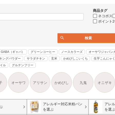
商品タグ
ネコポス
ポイント2
検索
GABA（ギャバ）
グリーンコーヒー
ノースカラーズ
オーサワジャパン
キングパウダー
サラダチキン
玄米
かめびしこいくち
生芋こんにゃ
オイル
グルテンフリー
子
オーサワ
アリサン
かめびし
九鬼
オニザキ
アレルギー対応米粉パン
アレ
ぶ
を選ぶ
を選