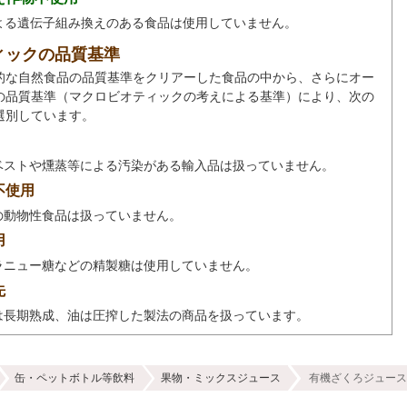
による遺伝子組み換えのある食品は使用していません。
ィックの品質基準
的な自然食品の品質基準をクリアーした食品の中から、さらにオー
の品質基準（マクロビオティックの考えによる基準）により、次の
選別しています。
ベストや燻蒸等による汚染がある輸入品は扱っていません。
不使用
の動物性食品は扱っていません。
用
ラニュー糖などの精製糖は使用していません。
先
は長期熟成、油は圧搾した製法の商品を扱っています。
缶・ペットボトル等飲料
果物・ミックスジュース
有機ざくろジュース1