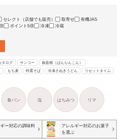
セレクト（店舗でも販売）
取寄せ
有機JAS
倍
ポイント5倍
冷凍
冷蔵
カタログ
サンコー
板藍根（ばんらんこん）
く
もち麦
特選そば
冷凍さぬきうどん
リセットタイム
食パン
塩
はちみつ
リマ
ルギー対応の調味料
アレルギー対応のお菓子
ぶ
を選ぶ