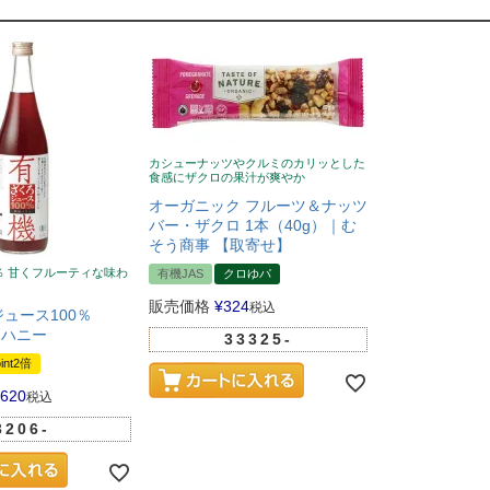
カシューナッツやクルミのカリッとした
食感にザクロの果汁が爽やか
オーガニック フルーツ＆ナッツ
バー・ザクロ 1本（40g）｜む
そう商事 【取寄せ】
％ 甘くフルーティな味わ
有機JAS
クロゆパ
販売価格
¥
324
税込
ュース100％
田ハニー
33325-
int2倍
,620
税込
3206-