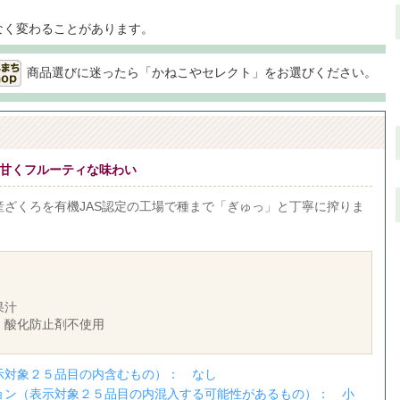
なく変わることがあります。
商品選びに迷ったら「かねこやセレクト」をお選びください。
% 甘くフルーティな味わい
産ざくろを有機JAS認定の工場で種まで「ぎゅっ」と丁寧に搾りま
果汁
・酸化防止剤不使用
示対象２５品目の内含むもの）： なし
ョン（表示対象２５品目の内混入する可能性があるもの）： 小