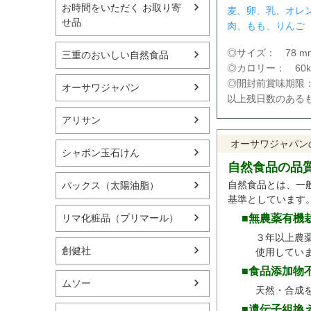
お時間をいただく お取り寄
麦、卵、乳、オレ
せ品
肉、もも、りんご
◎サイズ： 78 mm ×
三重のおいしい自然食品
◎カロリー： 60kca
◎開封前賞味期限：
オーサワジャパン
以上残日数のある
アリサン
オーサワジャパン
シャボン玉石けん
自然食品の品
自然食品とは、一
パックス（太陽油脂）
基準としています
■無農薬有機
リマ化粧品（プリマール）
３年以上農
創健社
使用してい
■食品添加物
ムソー
天然・合成
■遺伝子組換