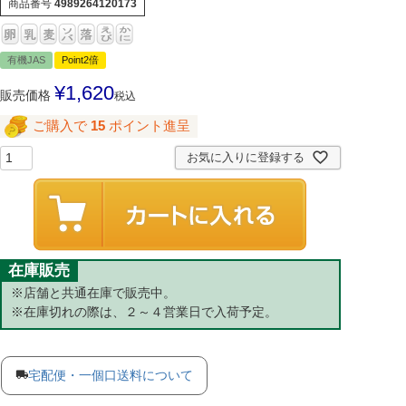
商品番号
4989264120173
有機JAS
Point2倍
¥
1,620
販売価格
税込
ご購入で
15
ポイント進呈
お気に入りに登録する
在庫販売
※店舗と共通在庫で販売中。
※在庫切れの際は、２～４営業日で入荷予定。
宅配便・一個口送料について