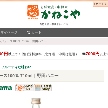
カートを
自然食品・有機米かねこや
マイページ
カート
検索
ジュース100％ 710ml｜野田ハニー
00円
7000円
以上で１個口送料無料（北海道・沖縄は割引）
以上
甘くフルーティな味わい
ス100％ 710ml｜野田ハニー