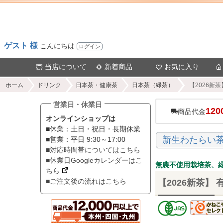
ゲスト 様
こんにちは
ログイン
当店について
新着商品
お気に入り
ホーム
ドリンク
日本茶・健康茶
日本茶（緑茶）
【2026新
営業日・休業日
120
商品代金
オンラインショップは
■休業：土日・祝日・長期休業
新生わたらい
■営業：平日 9:30～17:00
■対応時間帯についてはこちら
■休業日Googleカレンダーはこ
無農不使用栽培茶、
ちら
■ご注文後の流れはこちら
【2026新茶】