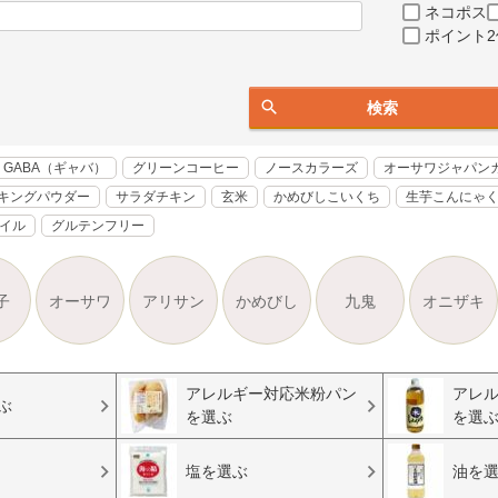
ネコポス
ポイント2
検索
GABA（ギャバ）
グリーンコーヒー
ノースカラーズ
オーサワジャパン
キングパウダー
サラダチキン
玄米
かめびしこいくち
生芋こんにゃ
オイル
グルテンフリー
子
オーサワ
アリサン
かめびし
九鬼
オニザキ
アレルギー対応米粉パン
アレ
ぶ
を選ぶ
を選
塩を選ぶ
油を