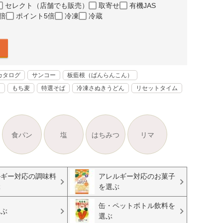
セレクト（店舗でも販売）
取寄せ
有機JAS
倍
ポイント5倍
冷凍
冷蔵
カタログ
サンコー
板藍根（ばんらんこん）
く
もち麦
特選そば
冷凍さぬきうどん
リセットタイム
食パン
塩
はちみつ
リマ
ルギー対応の調味料
アレルギー対応のお菓子
ぶ
を選ぶ
缶・ペットボトル飲料を
選ぶ
選ぶ