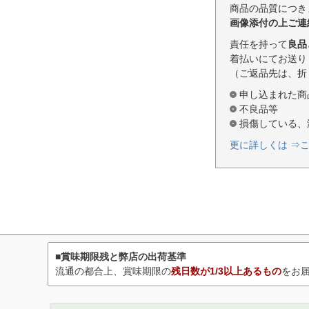
商品の品質につき
画像添付の上ご連
責任を持って
良品
着払いにてお送り
（ご返品先は、折
申し込まれた商
不良品等
損傷している、
更に詳しくは ⇒
■賞味期限残と弊店の出荷基準
流通の都合上、賞味期限の
残日数が1/3以上あるもの
をお