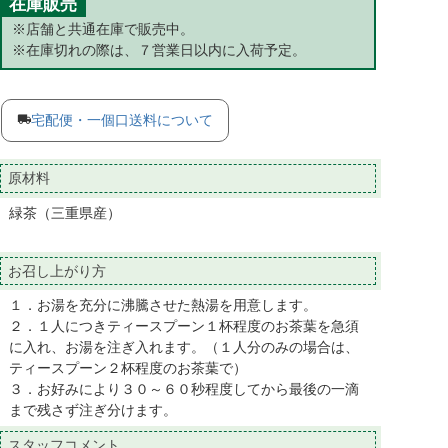
在庫販売
※店舗と共通在庫で販売中。
※在庫切れの際は、７営業日以内に入荷予定。
宅配便・一個口送料について
原材料
緑茶（三重県産）
お召し上がり方
１．お湯を充分に沸騰させた熱湯を用意します。
２．１人につきティースプーン１杯程度のお茶葉を急須
に入れ、お湯を注ぎ入れます。（１人分のみの場合は、
ティースプーン２杯程度のお茶葉で）
３．お好みにより３０～６０秒程度してから最後の一滴
まで残さず注ぎ分けます。
スタッフコメント