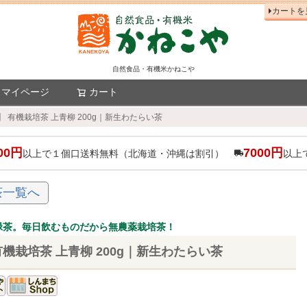
カートを
自然食品・有機米かねこや
マイページ
カート
検索
茶】 有機栽培茶 上青柳 200g｜新生わたらい茶
00円
7000円
以上で１個口送料無料（北海道・沖縄は割引）
以上
茶一覧へ
緑茶。毎日飲むものだから無農薬栽培茶！
 有機栽培茶 上青柳 200g｜新生わたらい茶