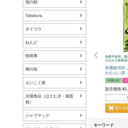
海の精
Takakura
タイコウ
ねんど
樹商事
無農不使用、栽
のだから無農薬
有機栽培茶 上
樽の味
わたらい茶
有機JAS
人
えいこく屋
販売価格
¥
1
太陽食品（はとむぎ・板藍
根）
ジャフマック
キーワード