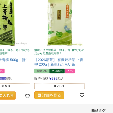
培茶、緑茶。毎日飲むも
無農不使用栽培茶、緑茶。毎日飲むもの
栽培茶！
だから無農薬栽培茶！
青柳 500g｜新生
【2026新茶】 有機栽培茶 上青
柳 200g｜新生わたらい茶
気
有機JAS
クロゆパ
人気
,080
販売価格
¥
598
税込
税込
0853
0761
詳細を見る
商品タグ