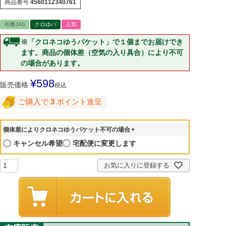
商品番号
4560112340761
有機JAS
クロゆパ
人気
※「クロネコゆうパケット」で１個までお届けでき
ます。商品の個体差（空気の入り具合）により不可
の場合があります。
¥
598
販売価格
税込
ご購入で
3
ポイント進呈
個体差によりクロネコゆうパケット不可の場合
(
キャンセル希望
宅配便に変更します
必
須
お気に入りに登録する
)