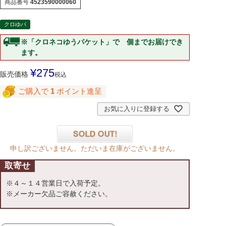
商品番号
4523590000060
クロゆパ
※「クロネコゆうパケット」で 個までお届けでき
ます。
¥
275
販売価格
税込
ご購入で
1
ポイント進呈
お気に入りに登録する
申し訳ございません。ただいま在庫がございません。
取寄せ
※４～１４営業日で入荷予定。
※メーカー欠品ご容赦ください。