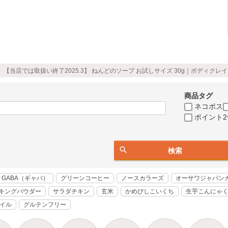
【当店では取扱い終了2025.3】 ねんどのソープ お試しサイズ 30g｜ボディクレ
商品タグ
ネコポス
ポイント2
検索
GABA（ギャバ）
グリーンコーヒー
ノースカラーズ
オーサワジャパン
キングパウダー
サラダチキン
玄米
かめびしこいくち
生芋こんにゃ
オイル
グルテンフリー