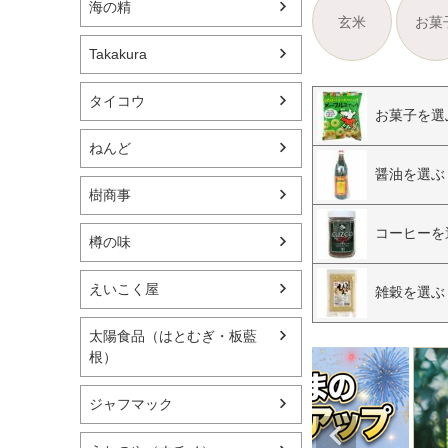
海の精
玄米
お菓
Takakura
タイコウ
お菓子を選
ねんど
醤油を選ぶ
樹商事
コーヒーを
樽の味
えいこく屋
雑穀を選ぶ
太陽食品（はとむぎ・板藍
根）
ジャフマック