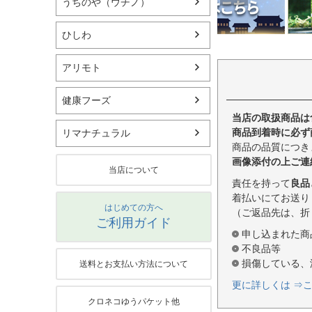
うちのや（ウチノ）
ひしわ
アリモト
健康フーズ
当店の取扱商品は
商品到着時に必ず
リマナチュラル
商品の品質につき
画像添付の上ご連
当店について
責任を持って
良品
着払いにてお送り
はじめての方へ
（ご返品先は、折
ご利用ガイド
申し込まれた商
不良品等
損傷している、
送料とお支払い方法について
更に詳しくは ⇒
クロネコゆうパケット他