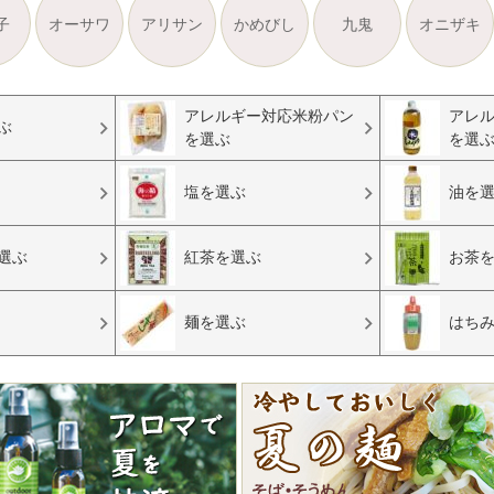
子
オーサワ
アリサン
かめびし
九鬼
オニザキ
アレルギー対応米粉パン
アレ
ぶ
を選ぶ
を選
塩を選ぶ
油を
選ぶ
紅茶を選ぶ
お茶
麺を選ぶ
はち