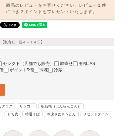
商品のレビューをお寄せください。レビュー１件
につき２ポイントをプレゼントいたします。
イ 【取寄せ・要４～１４日】
セレクト（店舗でも販売）
取寄せ
有機JAS
倍
ポイント5倍
冷凍
冷蔵
カタログ
サンコー
板藍根（ばんらんこん）
く
もち麦
特選そば
冷凍さぬきうどん
リセットタイム