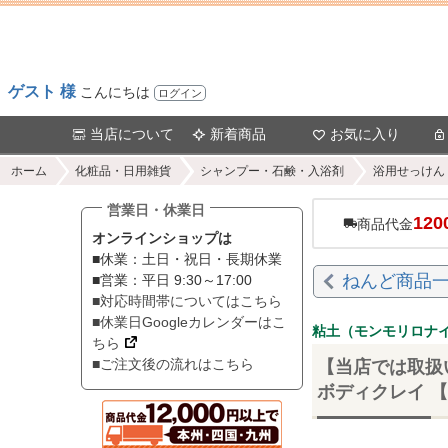
ゲスト 様
こんにちは
ログイン
当店について
新着商品
お気に入り
ホーム
化粧品・日用雑貨
シャンプー・石鹸・入浴剤
浴用せっけん
営業日・休業日
120
商品代金
オンラインショップは
■休業：土日・祝日・長期休業
ねんど商品
■営業：平日 9:30～17:00
■対応時間帯についてはこちら
■休業日Googleカレンダーはこ
粘土（モンモリロナ
ちら
■ご注文後の流れはこちら
【当店では取扱い
ボディクレイ 