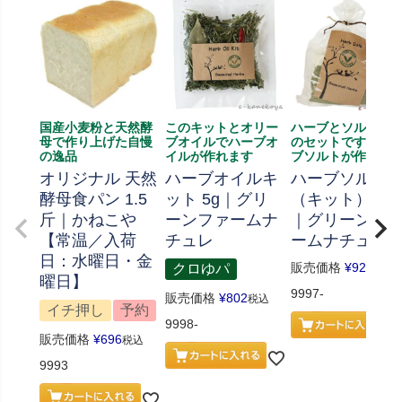
国産小麦粉と天然酵
このキットとオリー
ハーブとソルト、
母で作り上げた自慢
ブオイルでハーブオ
のセットです、ハ
の逸品
イルが作れます
ブソルトが作れま
オリジナル 天然
ハーブオイルキ
ハーブソルト
酵母食パン 1.5
ット 5g｜グリ
（キット） 70
斤｜かねこや
ーンファームナ
｜グリーンフ
【常温／入荷
チュレ
ームナチュレ
日：水曜日・金
販売価格
¥
926
クロゆパ
税込
曜日】
9997-
販売価格
¥
802
税込
イチ押し
予約
9998-
販売価格
¥
696
税込
9993