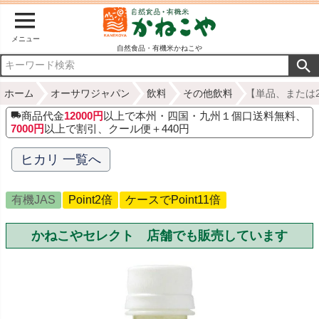
メニュー
自然食品・有機米かねこや
ホーム
オーサワジャパン
飲料
その他飲料
【単品、または2
商品代金
12000円
以上で本州・四国・九州１個口送料無料、
7000円
以上で割引、クール便＋440円
ヒカリ 一覧へ
有機JAS
Point2倍
ケースでPoint11倍
かねこやセレクト 店舗でも販売しています