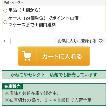
単品・ケース
(
単品（１個から）
必
須
ケース（24個単位）でポイント11倍・
)
２ケースまで１個口送料
お気に入りに登録する
かねこやセレクト 店舗でも販売しています
在庫販売
※店舗と共通在庫で販売中。
※在庫切れの際は、２～４営業日で入荷予定。