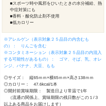
■スポーツ時や風邪をひいたときの水分補給、熱
中症対策にも
■香料・酸化防止剤不使用
■低カロリー
※アレルゲン（表示対象２５品目の内含むも
の）： りんごを含む
※コンタミネーション（表示対象２５品目の内混入
する可能性があるもの）： ゴマ、そば、乳、オレ
ンジ、バナナ、大豆、もも
◎サイズ： 縦65ｍｍ×横65ｍｍ×高さ138ｍｍ
◎カロリー： 47.6kcal/1本
◎開封前賞味期限： 製造日より常温で1年
（流通の関係上、賞味期限の残日数がこの１/３
以上ある商品をお届けします）