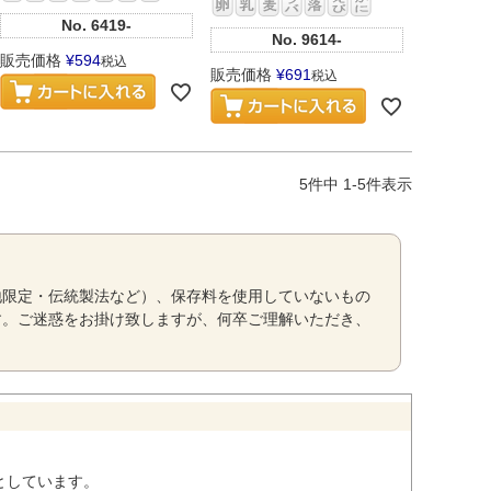
No.
6419-
No.
9614-
販売価格
¥
594
税込
販売価格
¥
691
税込
5
件中
1
-
5
件表示
地限定・伝統製法など）、保存料を使用していないもの
す。ご迷惑をお掛け致しますが、何卒ご理解いただき、
としています。