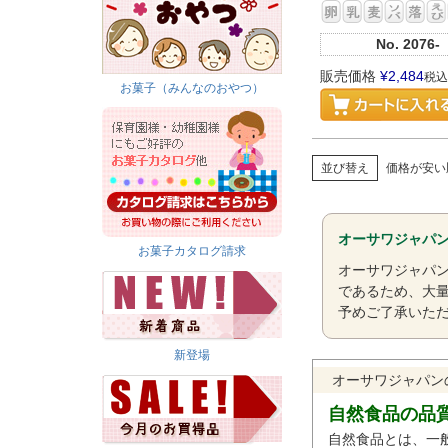
No.
2076-
販売価格
¥
2,484
税込
お菓子（みんなのおやつ）
並び替え
価格が安い
オーサワジャパ
お菓子カタログ請求
オーサワジャパ
であるため、大
予めご了承いた
新登場
オーサワジャパン
自然食品の品
自然食品とは、一