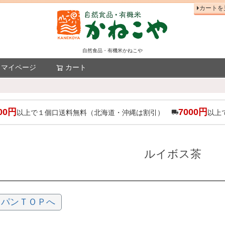
カートを
自然食品・有機米かねこや
マイページ
カート
検索
00円
7000円
以上で１個口送料無料（北海道・沖縄は割引）
以上
ルイボス茶
ャパンＴＯＰへ