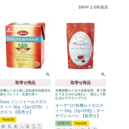
5
件中
1
-
5
件表示
取寄せ商品
取寄せ商品
有機ルイボス茶に高知産特別栽培生
有機発酵ルイボス茶葉使用、香り豊
姜をブレンド、生姜の香り
かでまろやかな味わい、煮出して飲
むほかマグカップでも
Gass ジンジャールイボス
オーサワの有機ルイボステ
ティー 30g（2g×15TB）｜
ィー 56g（2g×28包)｜オー
ガスコ 【取寄せ】
サワジャパン 【取寄せ】
Point2倍
有機JAS
Point2倍