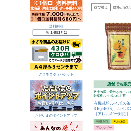
並び替え
価格が安い
送料割引
※ １個口とは
クロネコゆうパケット
店舗でも販
数十カ国で愛飲されてい
針葉樹ルイボスのお茶
有機栽培ルイボス茶
3.5g×50入｜ルイ
［アレルギー対応］
ただいまのポイントアップ
有機JAS
Point2倍
アレルギー