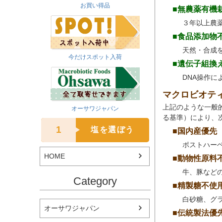
お買い得品
■無農薬有機
３年以上農
■食品添加物
天然・合成
今だけスポット入荷
■遺伝子組換
DNA操作
マクロビオテ
上記のような一般
オーサワジャパン
る基準）により、
1
塩を選ぼう
■国内産優先
ポストハー
HOME
■動物性原料
牛、豚など
Category
■精製糖不使
白砂糖、グ
オーサワジャパン
■伝統製法優