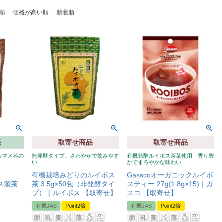
順
価格が高い順
新着順
売
取寄せ商品
取寄せ商品
るマメ科の
無発酵タイプ、さわやかで飲みやす
有機発酵ルイボス茶葉使用 香り豊
い
かでまろやかな味わい
有機栽培みどりのルイボス
Gasscoオーガニックルイボ
ボス製茶
茶 3.5g×50包（非発酵タイ
スティー 27g(1.8g×15)｜ガ
プ）｜ルイボス 【取寄せ】
スコ 【取寄せ】
有機JAS
Point2倍
有機JAS
Point2倍