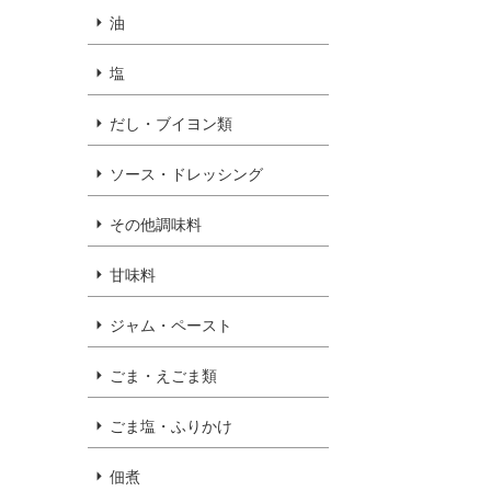
油
塩
だし・ブイヨン類
ソース・ドレッシング
その他調味料
甘味料
ジャム・ペースト
ごま・えごま類
ごま塩・ふりかけ
佃煮