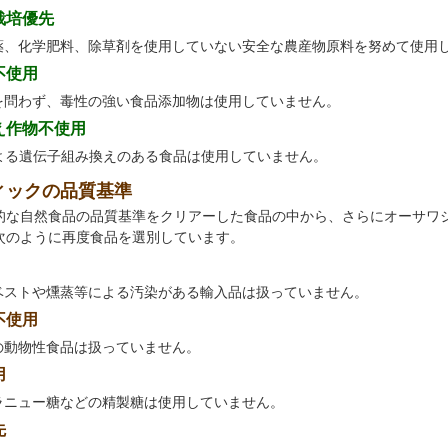
栽培優先
薬、化学肥料、除草剤を使用していない安全な農産物原料を努めて使用
不使用
を問わず、毒性の強い食品添加物は使用していません。
え作物不使用
による遺伝子組み換えのある食品は使用していません。
ィックの品質基準
的な自然食品の品質基準をクリアーした食品の中から、さらにオーサワ
次のように再度食品を選別しています。
ベストや燻蒸等による汚染がある輸入品は扱っていません。
不使用
の動物性食品は扱っていません。
用
ラニュー糖などの精製糖は使用していません。
先