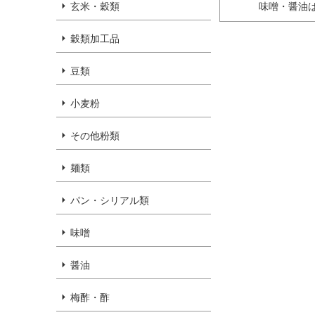
味噌・醤油
玄米・穀類
穀類加工品
豆類
小麦粉
その他粉類
麺類
パン・シリアル類
味噌
醤油
梅酢・酢