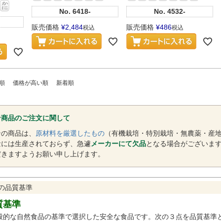
No.
6418-
No.
4532-
販売価格
¥
2,484
販売価格
¥
486
税込
税込
順
価格が高い順
新着順
ン商品のご注文に関して
ンの商品は、
原材料を厳選したもの
（有機栽培・特別栽培・無農薬・産
量には生産されておらず、急遽
メーカーにて欠品
となる場合がございま
だきますようお願い申し上げます。
の品質基準
質基準
般的な自然食品の基準で選択した安全な食品です。次の３点を品質基準