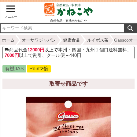
メニュー
自然食品・有機米かねこや
ホーム
オーサワジャパン
健康食品
ルイボス茶
Gassco
商品代金
12000円
以上で本州・四国・九州１個口送料無料、
7000円
以上で割引、クール便＋440円
有機JAS
Point2倍
取寄せ商品です