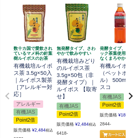
数十カ国で愛飲され
無発酵タイプ、さわ
発酵タイプ、クラ
ているマメ科の針葉
やかで飲みやすい
ック茶葉使用。ク
樹ルイボスのお茶
なくまろやかな甘
有機栽培みどり
有機栽培ルイボ
有機ルイボス
のルイボス茶
ス茶 3.5g×50入
（ペットボト
3.5g×50包（非
｜ルイボス製茶
ル） 500ml｜
発酵タイプ）｜
［アレルギー対
スコ
ルイボス 【取寄
応］
せ】
有機JAS
アレルギー
Point2倍
有機JAS
有機JAS
Point2倍
販売価格
¥
184
税込
Point2倍
2844-
販売価格
¥
2,484
税込
販売価格
¥
2,484
税込
6418-