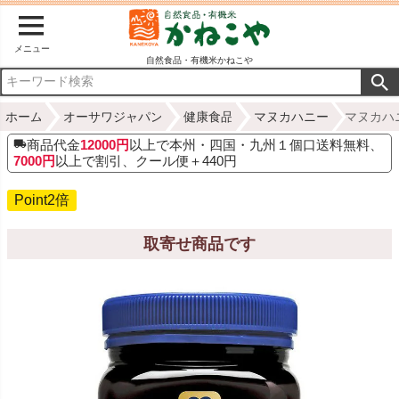
メニュー
自然食品・有機米かねこや
ホーム
オーサワジャパン
健康食品
マヌカハニー
マヌカハニ
商品代金
12000円
以上で本州・四国・九州１個口送料無料、
7000円
以上で割引、クール便＋440円
Point2倍
取寄せ商品です