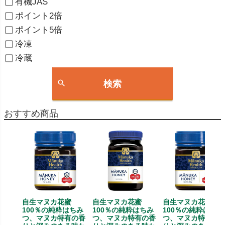
有機JAS
ポイント2倍
ポイント5倍
冷凍
冷蔵
検索
おすすめ商品
自生マヌカ花蜜
自生マヌカ花蜜
自生マヌカ花蜜
100％の純粋はちみ
100％の純粋はちみ
100％の純粋はちみ
つ、マヌカ特有の香
つ、マヌカ特有の香
つ、マヌカ特有の