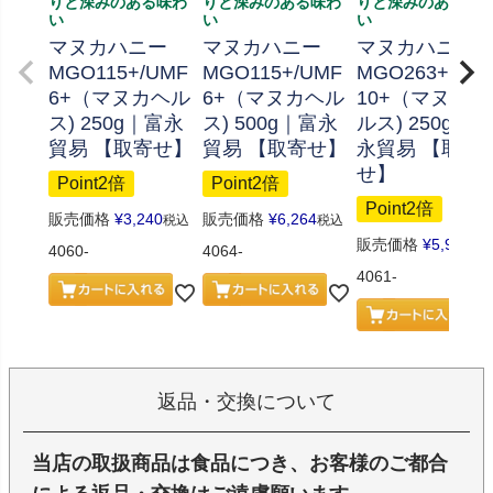
りと深みのある味わ
りと深みのある味わ
りと深みのある味
い
い
い
マヌカハニー
マヌカハニー
マヌカハニー
MGO115+/UMF
MGO115+/UMF
MGO263+/UM
6+（マヌカヘル
6+（マヌカヘル
10+（マヌカヘ
ス) 250g｜富永
ス) 500g｜富永
ルス) 250g｜富
貿易 【取寄せ】
貿易 【取寄せ】
永貿易 【取寄
せ】
Point2倍
Point2倍
Point2倍
販売価格
¥
3,240
販売価格
¥
6,264
税込
税込
販売価格
¥
5,940
税
4060-
4064-
4061-
返品・交換について
当店の取扱商品は食品につき、お客様のご都合