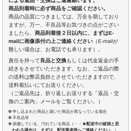
による返品・交換はご遠慮願います。
商品到着時に必ず商品をご確認ください。
商品の品質につきましては、万全を期しており
ますが、万一、不良品等お気づきの点がござい
ましたら、
商品到着後２日以内に、まずはE-
mailに画像添付の上ご連絡ください
（E-mailが
難しい場合は、お電話でも承ります）。
責任を持って
良品と交換
もしくは代金返金の手
続きをさせていただきます。なお、ご返品の際
の送料は弊店負担とさせていただきますので、
送料着払いにてお送りください。
（ご返品先は、折り返しお送りする「返品・交
換のご案内」メールをご覧ください。）
申し込まれた商品と届いた商品が異なっている場合
不良品等
損傷している、汚れている商品（・・
★配送中の破損と思
われる場合は、まずは、配送業者様へご連絡ください
。）