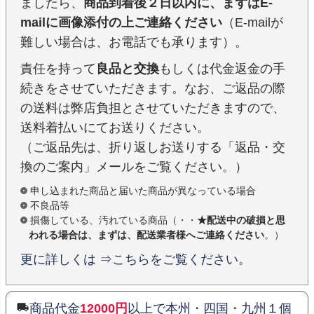
ましたら、
商品到着後２日以内に、まずはE-
mailに画像添付の上ご連絡ください
（E-mailが
難しい場合は、お電話でも承ります）。
責任を持って
良品と交換
もしくは代金返金の手
続きをさせていただきます。なお、ご返品の際
の送料は弊店負担とさせていただきますので、
送料着払いにてお送りください。
（ご返品先は、折り返しお送りする「返品・交
換のご案内」メールをご覧ください。）
申し込まれた商品と届いた商品が異なっている場合
不良品等
損傷している、汚れている商品（・・
★配送中の破損と思
われる場合は、まずは、配送業者様へご連絡ください
。）
更に詳しくは ⇒こちらをご覧ください。
商品代金
12000円
以上で本州・四国・九州１個