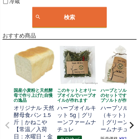
冷蔵
検索
おすすめ商品
国産小麦粉と天然酵
このキットとオリー
ハーブとソルト、
母で作り上げた自慢
ブオイルでハーブオ
のセットです、ハ
の逸品
イルが作れます
ブソルトが作れま
オリジナル 天然
ハーブオイルキ
ハーブソルト
酵母食パン 1.5
ット 5g｜グリ
（キット） 70
斤｜かねこや
ーンファームナ
｜グリーンフ
【常温／入荷
チュレ
ームナチュレ
日：水曜日・金
販売価格
¥
926
税込