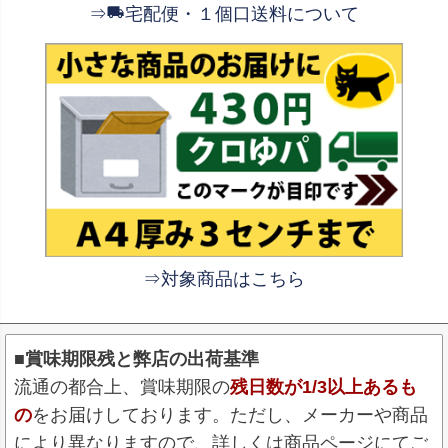
⇒
宅配便・１個口送料について
⇒対象商品はこちら
■賞味期限残と弊店の出荷基準
流通の都合上、賞味期限の
残日数が1/3以上あるも
の
をお届けしております。ただし、メーカーや商品
により異なりますので、詳しくは商品ページにてご