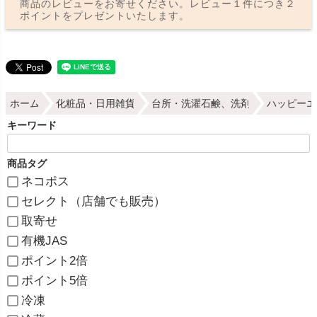
商品のレビューをお寄せください。レビュー１件につき２
ポイントをプレゼントいたします。
ホーム
化粧品・日用雑貨
台所・洗濯石鹸、洗剤
ハッピーエ
キーワード
商品タグ
ネコポス
セレクト（店舗でも販売）
取寄せ
有機JAS
ポイント2倍
ポイント5倍
冷凍