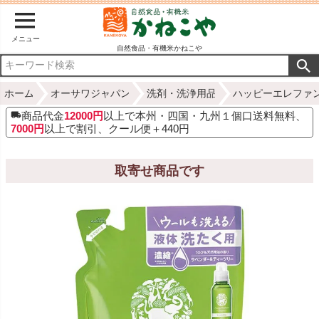
メニュー
自然食品・有機米かねこや
ホーム
オーサワジャパン
洗剤・洗浄用品
ハッピーエレファ
商品代金
12000円
以上で本州・四国・九州１個口送料無料、
7000円
以上で割引、クール便＋440円
取寄せ商品です