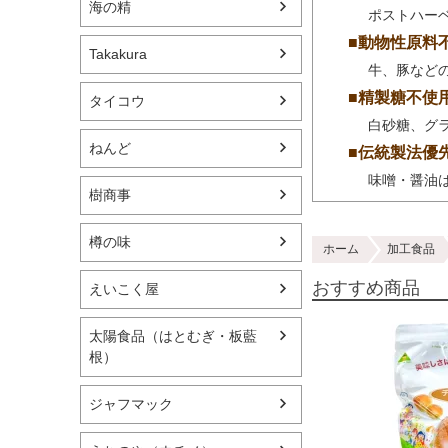
海の精
ポストハー
■動物性原料
Takakura
牛、豚など
■精製糖不使
タイコウ
白砂糖、グ
ねんど
■伝統製法優
味噌・醤油
樹商事
樽の味
ホーム
加工食品
おすすめ商品
えいこく屋
太陽食品（はとむぎ・板藍
根）
ジャフマック