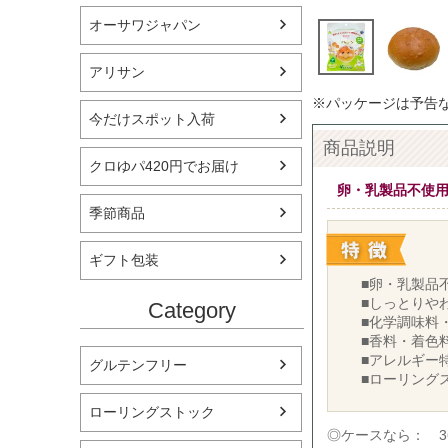
オーサワジャパン
アリサン
※パッケージは予告
今だけスポット入荷
商品説明
クロゆパ420円でお届け
卵・乳製品不使
季節商品
ギフト包装
■卵・乳製品
■しっとりや
Category
■化学調味料
■香料・着色
■アレルギー
グルテンフリー
■ローリング
ローリングストック
◎ケースなら： 3