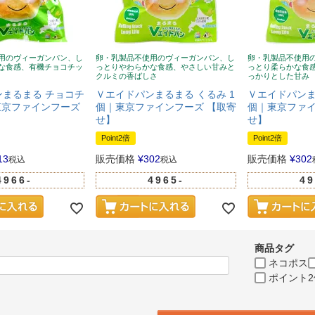
用のヴィーガンパン、し
卵・乳製品不使用のヴィーガンパン、し
卵・乳製品不使用
な食感、有機チョコチッ
っとりやわらかな食感、やさしい甘みと
っとり柔らかな食
クルミの香ばしさ
っかりとした甘み
まるまる チョコチ
Ｖエイドパンまるまる くるみ 1
Ｖエイドパンま
東京ファインフーズ
個｜東京ファインフーズ 【取寄
個｜東京ファイ
せ】
せ】
Point2倍
Point2倍
13
販売価格
¥
302
販売価格
¥
302
税込
税込
4966-
4965-
49
商品タグ
ネコポス
ポイント2