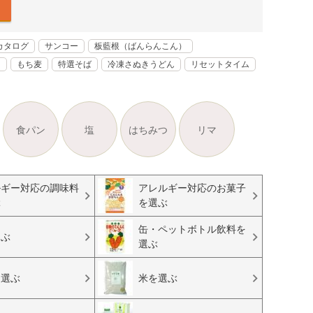
カタログ
サンコー
板藍根（ばんらんこん）
く
もち麦
特選そば
冷凍さぬきうどん
リセットタイム
食パン
塩
はちみつ
リマ
ルギー対応の調味料
アレルギー対応のお菓子
ぶ
を選ぶ
缶・ペットボトル飲料を
選ぶ
選ぶ
を選ぶ
米を選ぶ