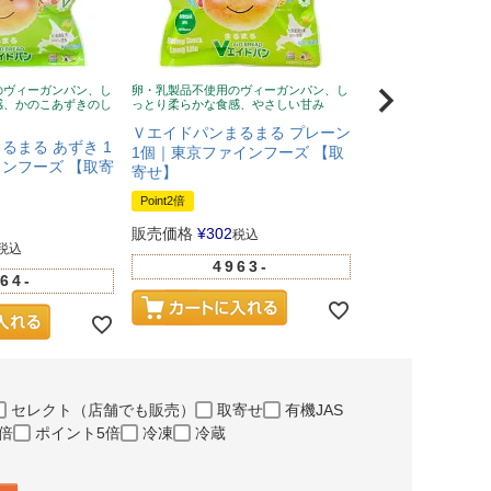
のヴィーガンパン、し
卵・乳製品不使用のヴィーガンパン、し
感、かのこあずきのし
っとり柔らかな食感、やさしい甘み
Ｖエイドパンまるまる プレーン
るまる あずき 1
1個｜東京ファインフーズ 【取
ンフーズ 【取寄
寄せ】
Point2倍
販売価格
¥
302
税込
税込
4963-
64-
セレクト（店舗でも販売）
取寄せ
有機JAS
倍
ポイント5倍
冷凍
冷蔵