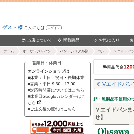
ゲスト 様
こんにちは
ログイン
当店について
新着商品
お気に入り
ホーム
オーサワジャパン
パン・シリアル類
パン
Ｖエイドパン
営業日・休業日
120
商品代金
オンラインショップは
■休業：土日・祝日・長期休業
Vエイドパン
■営業：平日 9:30～17:00
■対応時間帯についてはこちら
■休業日Googleカレンダーはこ
卵・乳製品不使用の
ちら
■ご注文後の流れはこちら
Ｖエイドパンま
せ】