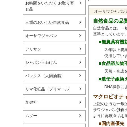
お時間をいただく お取り寄
せ品
オーサワジャパン
自然食品の品
三重のおいしい自然食品
自然食品とは、一
基準としています
オーサワジャパン
■無農薬有機
アリサン
３年以上農
使用してい
シャボン玉石けん
■食品添加物
天然・合成
パックス（太陽油脂）
■遺伝子組換
DNA操作
リマ化粧品（プリマール）
マクロビオテ
創健社
上記のような一般
サワジャパン独自
ように再度食品を
ムソー
■国内産優先