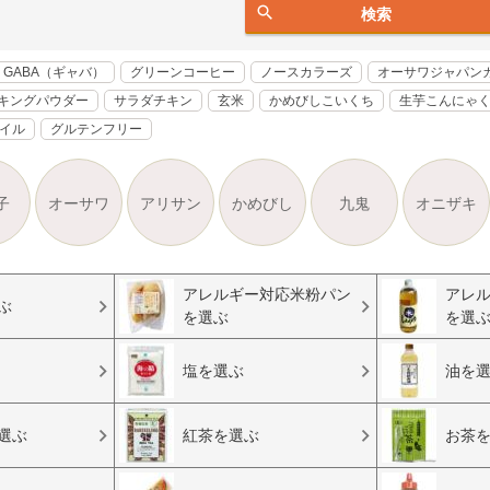
検索
GABA（ギャバ）
グリーンコーヒー
ノースカラーズ
オーサワジャパン
キングパウダー
サラダチキン
玄米
かめびしこいくち
生芋こんにゃ
オイル
グルテンフリー
子
オーサワ
アリサン
かめびし
九鬼
オニザキ
アレルギー対応米粉パン
アレ
ぶ
を選ぶ
を選
塩を選ぶ
油を
選ぶ
紅茶を選ぶ
お茶