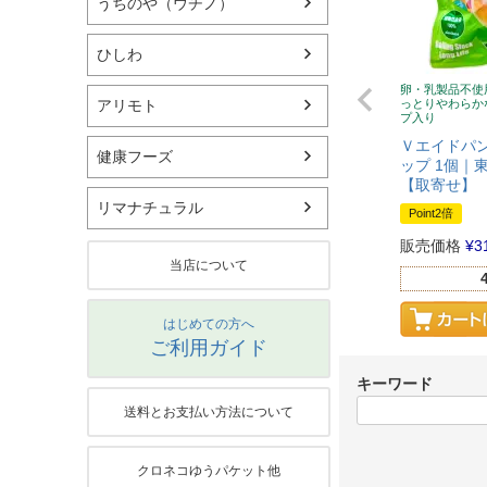
うちのや（ウチノ）
ひしわ
卵・乳製品不使
っとりやわらか
アリモト
プ入り
Ｖエイドパン
健康フーズ
ップ 1個｜
【取寄せ】
リマナチュラル
Point2倍
販売価格
¥
3
当店について
はじめての方へ
ご利用ガイド
キーワード
送料とお支払い方法について
クロネコゆうパケット他