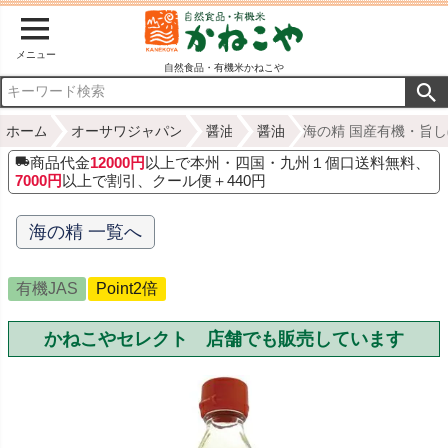
メニュー
自然食品・有機米かねこや
ホーム
オーサワジャパン
醤油
醤油
海の精 国産有機・旨し
商品代金
12000円
以上で本州・四国・九州１個口送料無料、
7000円
以上で割引、クール便＋440円
海の精 一覧へ
有機JAS
Point2倍
かねこやセレクト 店舗でも販売しています