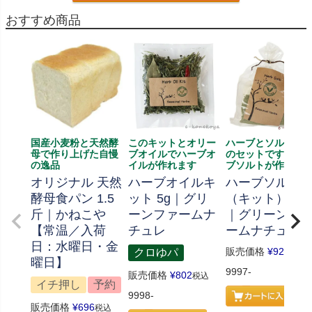
おすすめ商品
国産小麦粉と天然酵
このキットとオリー
ハーブとソルト、
母で作り上げた自慢
ブオイルでハーブオ
のセットです、ハ
の逸品
イルが作れます
ブソルトが作れま
オリジナル 天然
ハーブオイルキ
ハーブソルト
酵母食パン 1.5
ット 5g｜グリ
（キット） 70
斤｜かねこや
ーンファームナ
｜グリーンフ
【常温／入荷
チュレ
ームナチュレ
日：水曜日・金
販売価格
¥
926
クロゆパ
税込
曜日】
9997-
販売価格
¥
802
税込
イチ押し
予約
9998-
販売価格
¥
696
税込