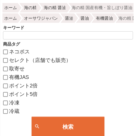
ホーム
海の精
海の精 醤油
海の精 国産有機・旨しぼり醤油 
ホーム
オーサワジャパン
醤油
醤油
有機醤油
海の精 
キーワード
商品タグ
ネコポス
セレクト（店舗でも販売）
取寄せ
有機JAS
ポイント2倍
ポイント5倍
冷凍
冷蔵
検索