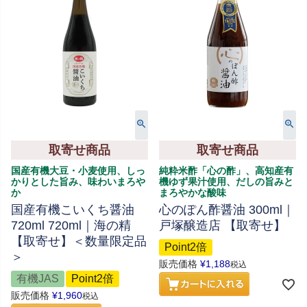
取寄せ商品
取寄せ商品
国産有機大豆・小麦使用、しっ
純粋米酢「心の酢」、高知産有
かりとした旨み、味わいまろや
機ゆず果汁使用、だしの旨みと
か
まろやかな酸味
国産有機こいくち醤油
心のぽん酢醤油 300ml｜
720ml 720ml｜海の精
戸塚醸造店 【取寄せ】
【取寄せ】＜数量限定品
Point2倍
＞
販売価格
¥
1,188
税込
有機JAS
Point2倍
販売価格
¥
1,960
税込