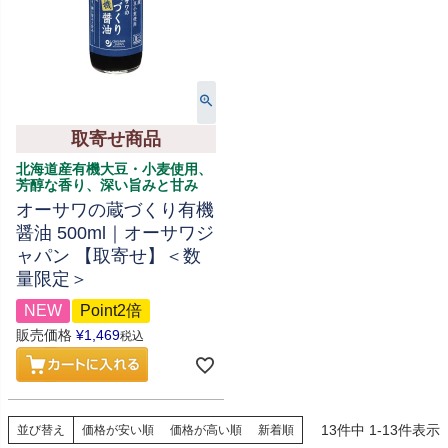
取寄せ商品
北海道産有機大豆・小麦使用、
芳醇な香り、深い旨みと甘み
オーサワの蔵づくり有機
醤油 500ml｜オーサワジ
ャパン 【取寄せ】＜数
量限定＞
NEW
Point2倍
販売価格
¥
1,469
税込
13
件中
1
-
13
件表示
並び替え
価格が安い順
価格が高い順
新着順