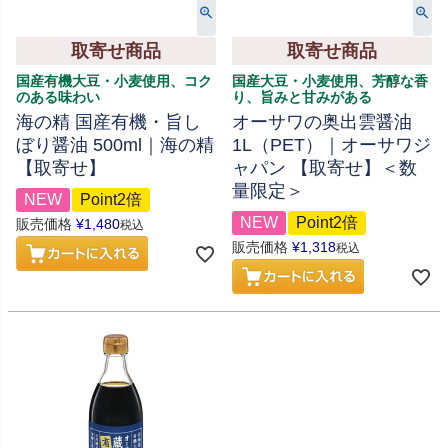
取寄せ商品
取寄せ商品
国産有機大豆・小麦使用、コク
国産大豆・小麦使用、芳醇な香
のある味わい
り、旨みと甘みがある
海の精 国産有機・旨し
オーサワの奥出雲醤油
ぼり醤油 500ml｜海の精
1L（PET）｜オーサワジ
【取寄せ】
ャパン 【取寄せ】＜数
量限定＞
NEW
Point2倍
NEW
Point2倍
販売価格
¥
1,480
税込
販売価格
¥
1,318
税込