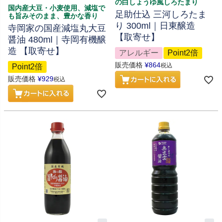
の白しょうゆ風しろたまり
国内産大豆・小麦使用、減塩で
足助仕込 三河しろたま
も旨みそのまま、豊かな香り
り 300ml｜日東醸造
寺岡家の国産減塩丸大豆
【取寄せ】
醤油 480ml｜寺岡有機醸
造 【取寄せ】
アレルギー
Point2倍
販売価格
¥
864
税込
Point2倍
販売価格
¥
929
税込