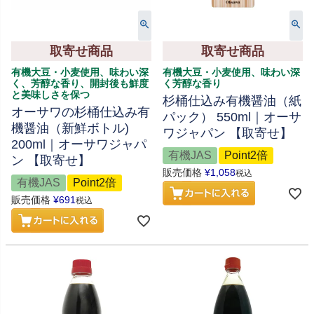
取寄せ商品
取寄せ商品
有機大豆・小麦使用、味わい深
有機大豆・小麦使用、味わい深
く、芳醇な香り、開封後も鮮度
く芳醇な香り
と美味しさを保つ
杉桶仕込み有機醤油（紙
オーサワの杉桶仕込み有
パック） 550ml｜オーサ
機醤油（新鮮ボトル)
ワジャパン 【取寄せ】
200ml｜オーサワジャパ
有機JAS
Point2倍
ン 【取寄せ】
販売価格
¥
1,058
税込
有機JAS
Point2倍
販売価格
¥
691
税込