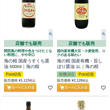
店舗でも販売
店舗でも販売
関西風の料理や色をつけたくな
国内産有機大豆・小麦使用、コ
い料理に、やや辛口
クのある味わい
海の精 国産うすくち醤
海の精 国産有機・旨し
油 500ml｜海の精
ぼり醤油 1L｜海の精
Point2倍
有機JAS
Point2倍
販売価格
¥
1,123
販売価格
¥
2,128
税込
税込