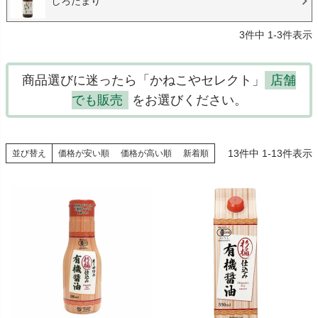
しろたまり
3
件中
1
-
3
件表示
商品選びに迷ったら「かねこやセレクト」
店舗
でも販売
をお選びください。
13
件中
1
-
13
件表示
並び替え
価格が安い順
価格が高い順
新着順