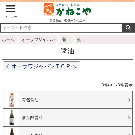
メニュー
自然食品・有機米かねこや
ホーム
オーサワジャパン
醤油
醤油
醤油
オーサワジャパンＴＯＰへ
3
件中
1
-
3
件表示
有機醤油
ぽん酢醤油