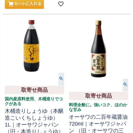
取寄せ商品
取寄せ商品
国内産原料使用、木桶造りでコ
クがある
料理全般に。強いコク、ほのか
な甘み
木桶造りしょうゆ（本醸
オーサワの二百年蔵醤油
造こいくちしょうゆ）
720ml｜オーサワジャパ
1L｜オーサワジャパン
ン （旧・オーサワの三
（旧・本造りしょうゆ）