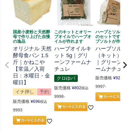
国産小麦粉と天然酵
このキットとオリー
ハーブとソルト、
母で作り上げた自慢
ブオイルでハーブオ
のセットです、ハ
の逸品
イルが作れます
ブソルトが作れま
オリジナル 天然
ハーブオイルキ
ハーブソルト
酵母食パン 1.5
ット 5g｜グリ
（キット） 70
斤｜かねこや
ーンファームナ
｜グリーンフ
【常温／入荷
チュレ
ームナチュレ
日：水曜日・金
販売価格
¥
926
クロゆパ
税込
曜日】
9997-
販売価格
¥
802
税込
イチ押し
予約
9998-
販売価格
¥
696
税込
9993