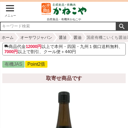
メニュー
自然食品・有機米かねこや
ホーム
オーサワジャパン
醤油
醤油
国産有機こいくち醤油72
商品代金
12000円
以上で本州・四国・九州１個口送料無料、
7000円
以上で割引、クール便＋440円
有機JAS
Point2倍
取寄せ商品です