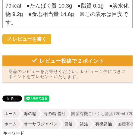
79kcal ●たんぱく質 10.3g ●脂質 0.1g ●炭水化
物 9.2g ●食塩相当量 14.6g ※この表示は目安で
す。
レビューを書く
レビュー投稿で２ポイント
商品のレビューをお寄せください。レビュー１件につき２
ポイントをプレゼントいたします。
ホーム
海の精
海の精 醤油
国産有機こいくち醤油720ml 7
ホーム
オーサワジャパン
醤油
醤油
有機醤油
国産有機
キーワード