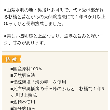
●山紫水明の地・奥播州多可町で、代々受け継がれ
る杉桶と昔ながらの天然醸造法にて１年６か月以上
ゆっくりと長期熟成しました。
●美しい透明感と上品な香り、濃厚な旨みと深いコ
ク、甘みがあります。
■国産原料100％
■天然醸造法
■伝統海塩「海の精」を使用
■兵庫県奥播磨の千ヶ峰のふもと、杉桶で１年6
ヶ月以上熟成
■酒精不使用
■塩分約15％