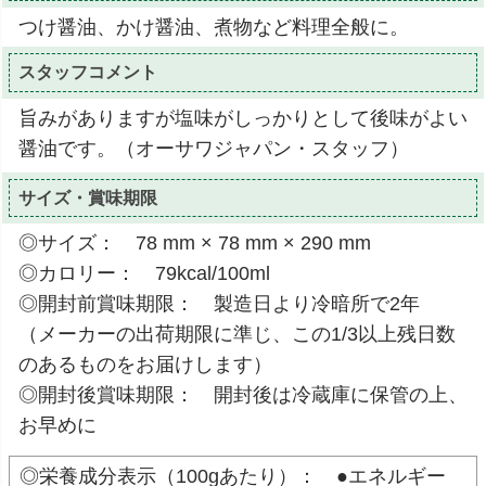
つけ醤油、かけ醤油、煮物など料理全般に。
スタッフコメント
旨みがありますが塩味がしっかりとして後味がよい
醤油です。（オーサワジャパン・スタッフ）
サイズ・賞味期限
◎サイズ： 78 mm × 78 mm × 290 mm
◎カロリー： 79kcal/100ml
◎開封前賞味期限： 製造日より冷暗所で2年
（メーカーの出荷期限に準じ、この1/3以上残日数
のあるものをお届けします）
◎開封後賞味期限： 開封後は冷蔵庫に保管の上、
お早めに
◎栄養成分表示（100gあたり）： ●エネルギー