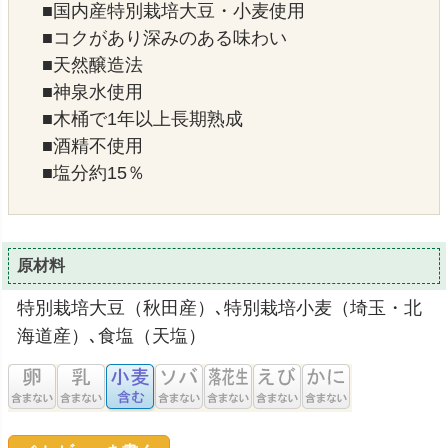
■国内産特別栽培大豆・小麦使用
■コクがあり深みのある味わい
■天然醸造法
■神泉水使用
■木桶で1年以上長期熟成
■酒精不使用
■塩分約15％
原材料
特別栽培大豆（秋田産）､特別栽培小麦（埼玉・北
海道産）､食塩（天塩）