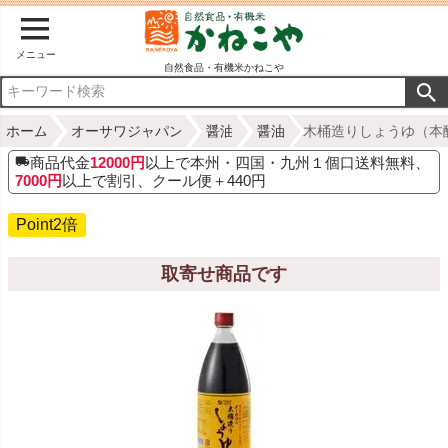
メニュー
自然食品・有機米かねこや
ホーム
オーサワジャパン
醤油
醤油
木桶造りしょうゆ（本醸
商品代金
12000円
以上で本州・四国・九州１個口送料無料、
7000円
以上で割引、クール便＋440円
Point2倍
取寄せ商品です