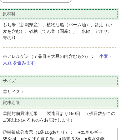
原材料
もち米（新潟県産）、植物油脂（パーム油）、醤油（小
麦を含む）、砂糖（てん菜（国産））、水飴、アオサ、
青のり
※アレルゲン（７品目＋大豆の内含むもの）：
小麦・
大豆 を含みます
サイズ
◎サイズ：
賞味期限
◎開封前賞味期限： 製造日より150日 （残日数がこの
1/3以上のあるものをお届けします）
◎栄養成分表示（1袋10gあたり）： ●エネルギー
55Kcal ●たんぱく質 0.5g ●脂質 3.3g ●炭水化物