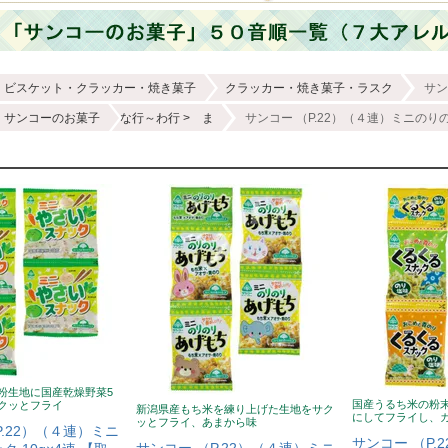
ビスケット・クラッカー・焼き菓子
クラッカー・焼き菓子・ラスク
サン
サンコーのお菓子
な行～わ行
ま
サンコー （P.22）（４連）ミニのりの
粉生地に国産乾燥野菜5
国産うるち米の粉
クッとフライ
新潟県産もち米を練り上げた生地をサク
にしてフライし、
ッとフライ、あまから味
P.22）（４連）ミニ
サンコー （P.