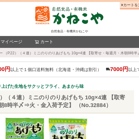
カートを
自然食品・有機米かねこや
マイページ
カート
検索
ー （P.22）（４連）ミニのりのりあげもち 10g×4連 【取寄せ・毎週月・木朝8時半〆
00円
7000円
以上で１個口送料無料（北海道・沖縄は割引）
以上
り上げた生地をサクッとフライ、あまから味
22）（４連）ミニのりのりあげもち 10g×4連 【取寄
8時半〆⇒火・金入荷予定】 （No.32884）