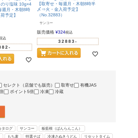
【取寄せ・毎週月・木朝8時半
り塩味 10g×4
〆⇒火・金入荷予定】
毎週月・木朝8時
（No.32883）
入荷予定】
サンコー
販売価格
¥
324
税込
税込
32883-
882-
セレクト（店舗でも販売）
取寄せ
有機JAS
倍
ポイント5倍
冷凍
冷蔵
カタログ
サンコー
板藍根（ばんらんこん）
く
もち麦
特選そば
冷凍さぬきうどん
リセットタイム