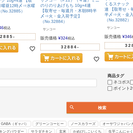
サンコー （P.22）（４連）ミニ
 10g×4連 【取
くるスナック の
のりのりあげもち 10g×4連
曜昼12時〆⇒水曜
連 【取寄せ・
【取寄せ・毎週月・木朝8時半
No.32885）
半〆⇒火・金
〆⇒火・金入荷予定】
（No.32882）
（No.32884）
46
税込
サンコー
サンコー
2885-
販売価格
¥
346
販売価格
¥
324
税込
32
32884-
商品タグ
ネコポス
ポイント2
検索
GABA（ギャバ）
グリーンコーヒー
ノースカラーズ
オーサワジャパン
キングパウダー
サラダチキン
玄米
かめびしこいくち
生芋こんにゃ