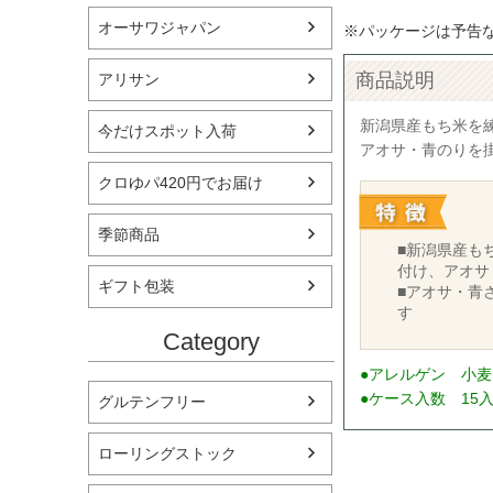
オーサワジャパン
※パッケージは予告
商品説明
アリサン
新潟県産もち米を
今だけスポット入荷
アオサ・青のりを
クロゆパ420円でお届け
季節商品
■新潟県産も
付け、アオサ
ギフト包装
■アオサ・青
す
Category
●アレルゲン 小
●ケース入数 15
グルテンフリー
ローリングストック