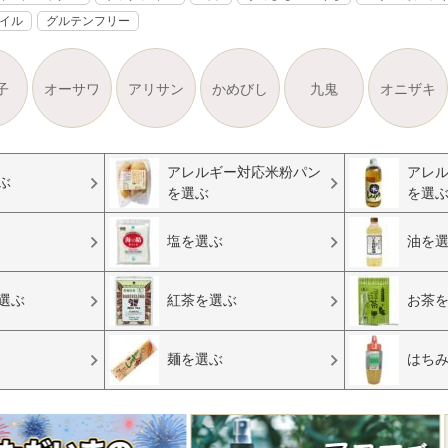
オイル
グルテンフリー
子
オーサワ
アリサン
かめびし
九鬼
オニザキ
アレルギー対応米粉パン
アレ
ぶ
を選ぶ
を選
塩を選ぶ
油を
選ぶ
紅茶を選ぶ
お茶
麺を選ぶ
はち