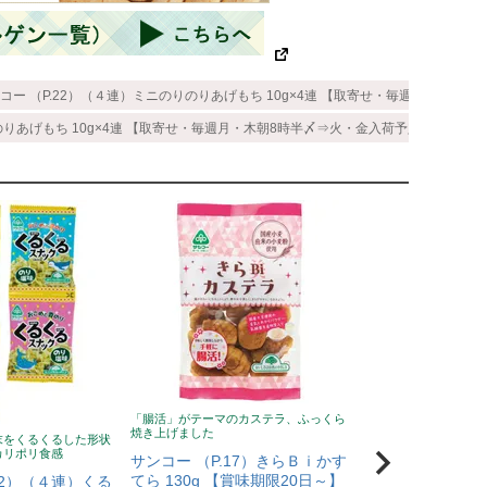
コー （P.22）（４連）ミニのりのりあげもち 10g×4連 【取寄せ・毎週月・木朝8時
りあげもち 10g×4連 【取寄せ・毎週月・木朝8時半〆⇒火・金入荷予定】 （No.32
「腸活」がテーマのカステラ、ふっくら
焼き上げました
末をくるくるした形状
カリポリ食感
サンコー （P.17）きらＢｉかす
てら 130g 【賞味期限20日～】
22）（４連）くる