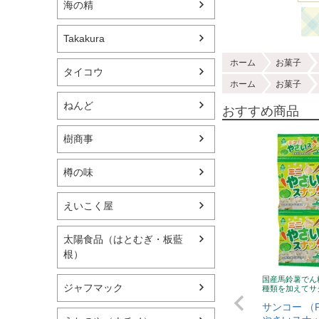
海の精
Takakura
ホーム
お菓子
タイコウ
ホーム
お菓子
ねんど
おすすめ商品
樹商事
樽の味
えいこく屋
太陽食品（はとむぎ・板藍
根）
国産馬鈴薯でん
ジャフマック
種類を加えてサ
サンコー （