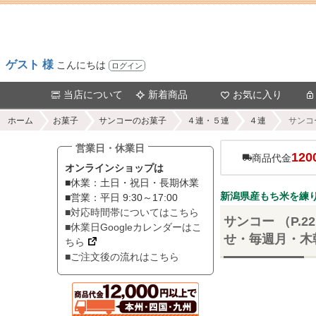
ゲスト 様
こんにちは
ログイン
当店について
新着商品
お気に入り
ホーム
お菓子
サンコーのお菓子
４連・５連
４連
サンコ
営業日・休業日
120
商品代金
オンラインショップは
■休業：土日・祝日・長期休業
新潟県産もち米を練
■営業：平日 9:30～17:00
■対応時間帯についてはこちら
サンコー （P.
■休業日Googleカレンダーはこ
せ・毎週月・木朝
ちら
■ご注文後の流れはこちら