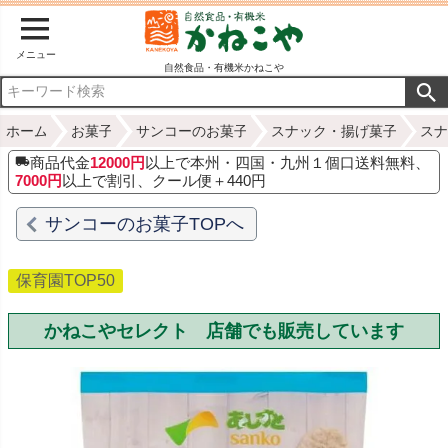
メニュー
自然食品・有機米かねこや
ホーム
お菓子
サンコーのお菓子
スナック・揚げ菓子
スナ
商品代金
12000円
以上で本州・四国・九州１個口送料無料、
7000円
以上で割引、クール便＋440円
サンコーのお菓子TOPへ
保育園TOP50
かねこやセレクト 店舗でも販売しています