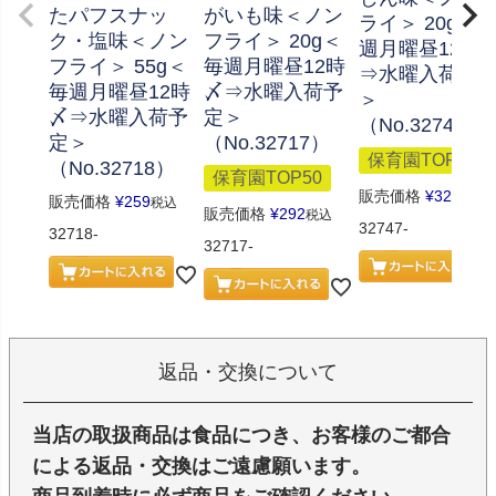
たパフスナッ
がいも味＜ノン
ライ＞ 20g＜
ク・塩味＜ノン
フライ＞ 20g＜
週月曜昼12時
フライ＞ 55g＜
毎週月曜昼12時
⇒水曜入荷予
毎週月曜昼12時
〆⇒水曜入荷予
＞
〆⇒水曜入荷予
定＞
（No.32747）
定＞
（No.32717）
保育園TOP50
（No.32718）
保育園TOP50
販売価格
¥
324
税込
販売価格
¥
259
税込
販売価格
¥
292
税込
32747-
32718-
32717-
返品・交換について
当店の取扱商品は食品につき、お客様のご都合
による返品・交換はご遠慮願います。