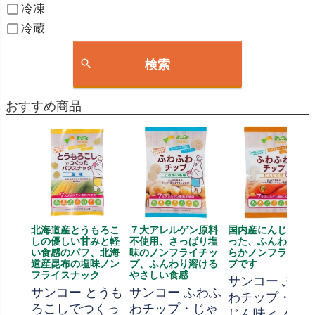
冷凍
冷蔵
検索
おすすめ商品
北海道産とうもろこ
７大アレルゲン原料
国内産にんじんが
しの優しい甘みと軽
不使用、さっぱり塩
った、ふんわりや
い食感のパフ、北海
味のノンフライチッ
らかノンフライチ
道産昆布の塩味ノン
プ、ふんわり溶ける
プです
フライスナック
やさしい食感
サンコー ふわ
サンコー とうも
サンコー ふわふ
わチップ・に
ろこしでつくっ
わチップ・じゃ
じん味＜ノン