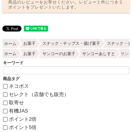
商品のレビューをお寄せください。レビュー１件につき２
ポイントをプレゼントいたします。
ホーム
お菓子
スナック・チップス・揚げ菓子
スナック・チ
ホーム
お菓子
サンコーのお菓子
サンコーあしすと
サンコ
キーワード
商品タグ
ネコポス
セレクト（店舗でも販売）
取寄せ
有機JAS
ポイント2倍
ポイント5倍