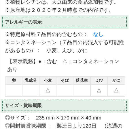
※植物レシチンは、大豆由来の食品添加物です。
※原産地は２０２０年２月時点での内容です。
アレルギーの表示
※特定原材料７品目の内含むもの：
なし
※コンタミネーション（７品目の内混入する可能性
があるもの）： 小麦、えび、かに
【表示義務】●：含む △：コンタミネーション
あり
卵
乳成分
小麦
そば
落花生
えび
かに
△
△
△
サイズ・賞味期限
◎サイズ： 235 mm × 170 mm × 40 mm
◎開封前賞味期限： 製造日より120日 （流通の