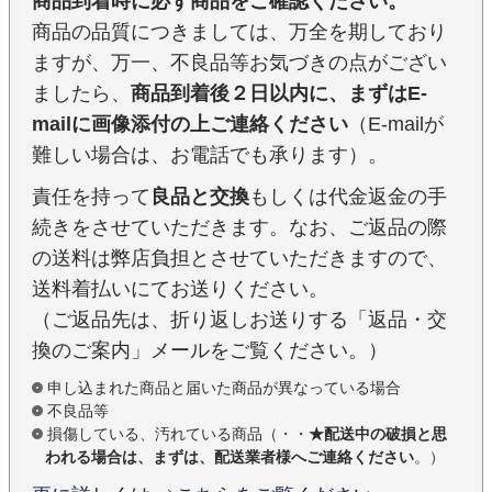
商品到着時に必ず商品をご確認ください。
商品の品質につきましては、万全を期しており
ますが、万一、不良品等お気づきの点がござい
ましたら、
商品到着後２日以内に、まずはE-
mailに画像添付の上ご連絡ください
（E-mailが
難しい場合は、お電話でも承ります）。
責任を持って
良品と交換
もしくは代金返金の手
続きをさせていただきます。なお、ご返品の際
の送料は弊店負担とさせていただきますので、
送料着払いにてお送りください。
（ご返品先は、折り返しお送りする「返品・交
換のご案内」メールをご覧ください。）
申し込まれた商品と届いた商品が異なっている場合
不良品等
損傷している、汚れている商品（・・
★配送中の破損と思
われる場合は、まずは、配送業者様へご連絡ください
。）