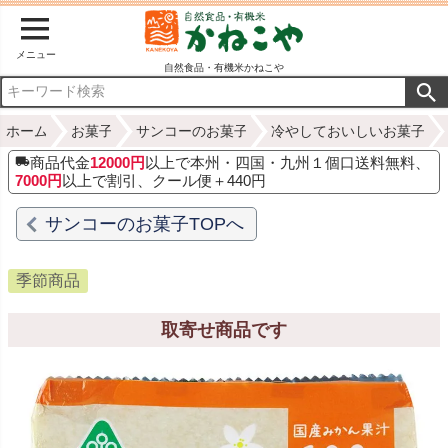
メニュー
自然食品・有機米かねこや
ホーム
お菓子
サンコーのお菓子
冷やしておいしいお菓子
商品代金
12000円
以上で本州・四国・九州１個口送料無料、
7000円
以上で割引、クール便＋440円
サンコーのお菓子TOPへ
季節商品
取寄せ商品です