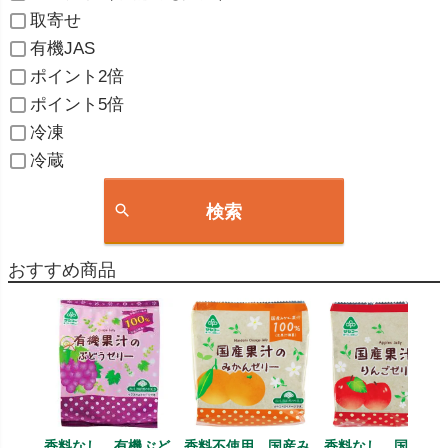
取寄せ
有機JAS
ポイント2倍
ポイント5倍
冷凍
冷蔵
検索
おすすめ商品
香料なし、有機ぶど
香料不使用、国産み
香料なし、国産り