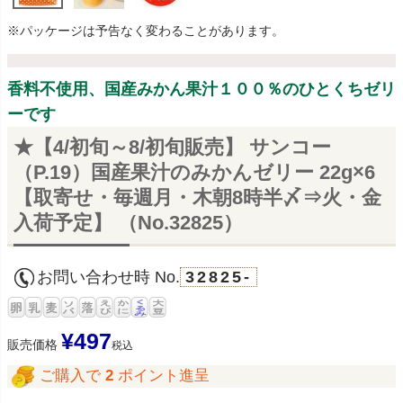
※パッケージは予告なく変わることがあります。
香料不使用、国産みかん果汁１００％のひとくちゼリ
ーです
★【4/初旬～8/初旬販売】 サンコー
（P.19）国産果汁のみかんゼリー 22g×6
【取寄せ・毎週月・木朝8時半〆⇒火・金
入荷予定】 （No.32825）
お問い合わせ時 No.
32825-
¥
497
販売価格
税込
ご購入で
2
ポイント進呈