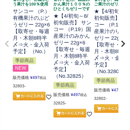
う果汁を100％使用
かん果汁１００％の
ご果汁のゼリー
ひとくちゼリーです
サンコー （P.）
★【4/初旬～8/
★【4/初旬～8/
有機果汁のぶど
初旬販売】 サ
初旬販売】 サン
うゼリー 22g×6
コー （P.19）
コー （P.19）国
【取寄せ・毎週
産果汁のりん
産果汁のみかん
月・木朝8時半
ゼリー 22g×6
ゼリー 22g×6
〆⇒火・金入荷
【取寄せ・毎
【取寄せ・毎週
予定】 （No.）
月・木朝8時半
月・木朝8時半
〆⇒火・金入
季節商品
〆⇒火・金入荷
予定】
NEW
予定】
（No.32802）
（No.32825）
販売価格
¥
497
税込
季節商品
季節商品
32803-
販売価格
¥
475
税込
販売価格
¥
497
税込
32802-
32825-