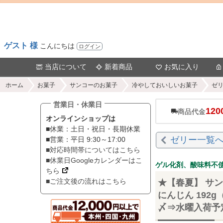
ゲスト 様
こんにちは
ログイン
当店について
新着商品
お気に入り
ホーム
お菓子
サンコーのお菓子
冷やしておいしいお菓子
ゼ
営業日・休業日
120
商品代金
オンラインショップは
■休業：土日・祝日・長期休業
ゼリー一覧
■営業：平日 9:30～17:00
■対応時間帯についてはこちら
■休業日Googleカレンダーはこ
ゲル化剤、酸味料不
ちら
■ご注文後の流れはこちら
★【春夏】 サン
にんじん 192g
〆⇒水曜入荷予定＞