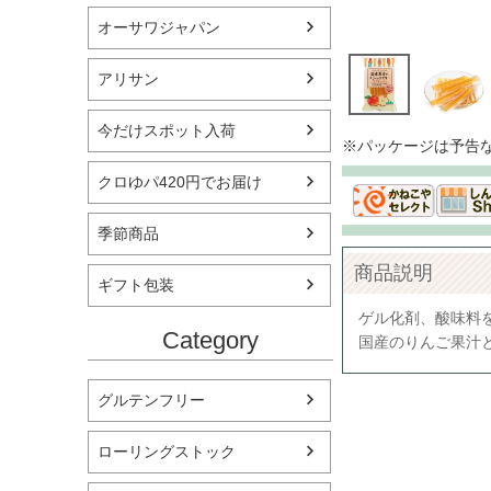
オーサワジャパン
アリサン
今だけスポット入荷
※パッケージは予告
クロゆパ420円でお届け
季節商品
商品説明
ギフト包装
ゲル化剤、酸味料
Category
国産のりんご果汁
グルテンフリー
ローリングストック