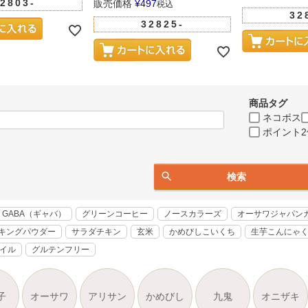
2803-
販売価格
¥
497
税込
32
32825-
商品タグ
ネコポス
ポイント2
検索
GABA（ギャバ）
グリーンコーヒー
ノースカラーズ
オーサワジャパン
キングパウダー
サラダチキン
玄米
かめびしこいくち
生芋こんにゃ
オイル
グルテンフリー
子
オーサワ
アリサン
かめびし
九鬼
オニザキ