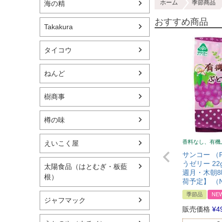
ホーム
季節商品
海の精
おすすめ商品
Takakura
タイコウ
ねんど
樹商事
樽の味
香料なし、有機
えいこく屋
サンコー （
うゼリー 22
太陽食品（はとむぎ・板藍
週月・木朝
根）
荷予定】 （N
季節品
NE
ジャフマック
販売価格
¥
4