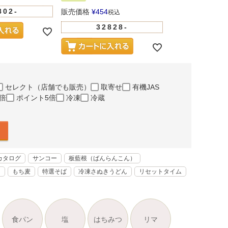
802-
販売価格
¥
454
税込
32828-
セレクト（店舗でも販売）
取寄せ
有機JAS
倍
ポイント5倍
冷凍
冷蔵
カタログ
サンコー
板藍根（ばんらんこん）
く
もち麦
特選そば
冷凍さぬきうどん
リセットタイム
食パン
塩
はちみつ
リマ