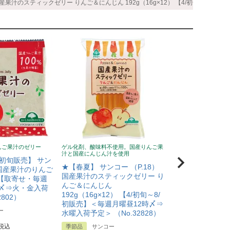
国産果汁のスティックゼリー りんご＆にんじん 192g（16g×12） 【4/初旬～8/初販
んご果汁のゼリー
ゲル化剤、酸味料不使用。国産りんご果
汁と国産にんじん汁を使用
/初旬販売】 サン
★【春夏】 サンコー （P.18）
）国産果汁のりんご
国産果汁のスティックゼリー り
6 【取寄せ・毎週
んご＆にんじん
〆⇒火・金入荷
192g（16g×12） 【4/初旬～8/
2802）
初販売】＜毎週月曜昼12時〆⇒
ー
水曜入荷予定＞ （No.32828）
税込
季節品
サンコー