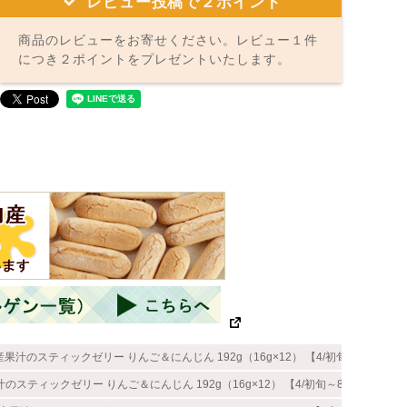
レビュー投稿で２ポイント
商品のレビューをお寄せください。レビュー１件
につき２ポイントをプレゼントいたします。
産果汁のスティックゼリー りんご＆にんじん 192g（16g×12） 【4/初旬～8/初販売
汁のスティックゼリー りんご＆にんじん 192g（16g×12） 【4/初旬～8/初販売】＜