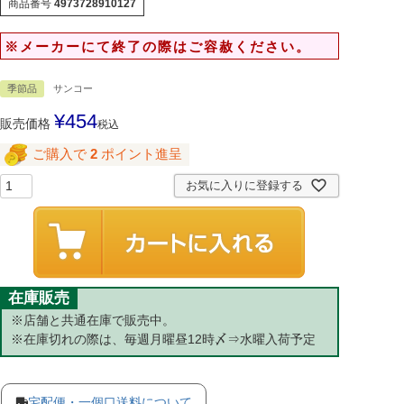
商品番号
4973728910127
※メーカーにて終了の際はご容赦ください。
季節品
サンコー
¥
454
販売価格
税込
ご購入で
2
ポイント進呈
お気に入りに登録する
在庫販売
※店舗と共通在庫で販売中。
※在庫切れの際は、毎週月曜昼12時〆⇒水曜入荷予定
宅配便・一個口送料について