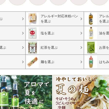
アレルギー対応米粉パン
アレ
ぶ
を選ぶ
を選
塩を選ぶ
油を
選ぶ
紅茶を選ぶ
お茶
麺を選ぶ
はち