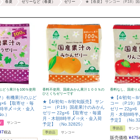
春夏
ゼリーなど（春夏）
ゼリー
★【春夏】 サンコー （P.18）
ぶどう果汁を100％使用
香料不使用、国産みかん果汁１００％の
香料なし、国産り
ひとくちゼリーです
P.）有機果汁のぶど
★【4/初旬～8
★【4/初旬～8/初旬販売】 サン
g×6 【取寄せ・毎
コー （P.19
コー （P.19）国産果汁のみかん
8時半〆⇒火・金入
ゼリー 22g×
ゼリー 22g×6 【取寄せ・毎週
o.）
月・木朝8時半
月・木朝8時半〆⇒火・金入荷
予定】 （No.3
W
サンコー
予定】 （No.32825）
季節品
サンコ
97
税込
季節品
サンコー
販売価格
¥
475