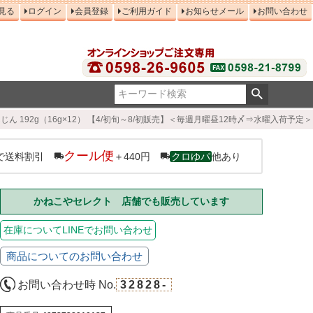
見る
ログイン
会員登録
ご利用ガイド
お知らせメール
お問い合わせ
192g（16g×12） 【4/初旬～8/初販売】＜毎週月曜昼12時〆⇒水曜入荷予定＞ （
クール便
で送料割引
＋440円
クロゆパ
他あり
かねこやセレクト 店舗でも販売しています
在庫についてLINEでお問い合わせ
商品についてのお問い合わせ
お問い合わせ時 No.
32828-