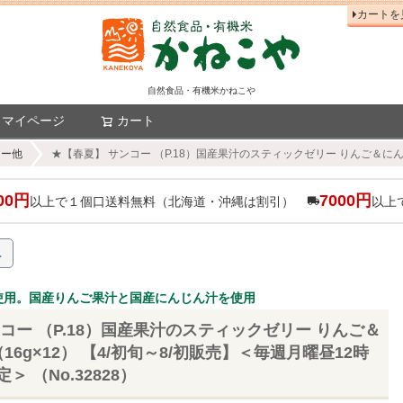
カートを
自然食品・有機米かねこや
マイページ
カート
検索
リー他
★【春夏】 サンコー （P.18）国産果汁のスティックゼリー りんご＆にんじん 
00円
7000円
以上で１個口送料無料（北海道・沖縄は割引）
以上
へ
使用。国産りんご果汁と国産にんじん汁を使用
コー （P.18）国産果汁のスティックゼリー りんご＆
（16g×12） 【4/初旬～8/初販売】＜毎週月曜昼12時
 （No.32828）