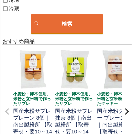
冷凍
冷蔵
検索
おすすめ商品
小麦粉・卵不使用、
小麦粉・卵不使用、
小麦粉・卵不使用
米粉と玄米粉で作っ
米粉と玄米粉で作っ
米粉と玄米粉で作
たサブレ
たサブレ
たクッキー
国産米粉サブレ
国産米粉サブレ
国産米粉クッ
プレーン 8個｜
抹茶 8個｜南出
ー プレーン 8
南出製粉所 【取
製粉所 【取寄
｜南出製粉所
寄せ・要10～14
せ・要10～14
【取寄せ・要1