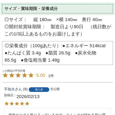
サイズ・賞味期限・栄養成分
◎サイズ： 縦 180㎜ ×横 140㎜ 奥行 40㎜
◎開封前賞味期限： 製造日より90日 （残日数が
この1/3以上あるものをお届けします）
◎栄養成分（100gあたり）:●エネルギー 514kcal
●たんぱく質 3.4g ●脂質 26.5g ●炭水化物
65.5g ●食塩相当量 1.48g
5.00
1
不知火
8
非公開
購入者
投稿日
2026/02/13
家族がとても気に入っているので、ストックが切れる前に買