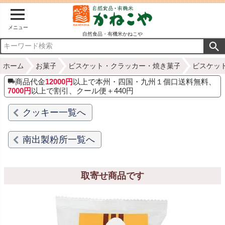
メニュー
自然食品・有機米かねこや
ホーム
お菓子
ビスケット・クラッカー・焼き菓子
ビスケッ
商品代金
12000円
以上で本州・四国・九州１個口送料無料、
7000円
以上で割引、クール便＋440円
クッキー一覧へ
南出製粉所一覧へ
取寄せ商品です