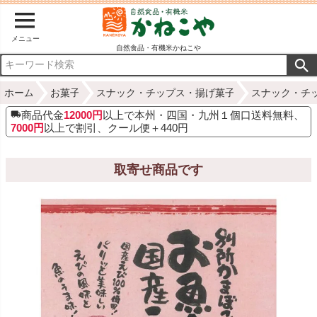
メニュー
自然食品・有機米かねこや
ホーム
お菓子
スナック・チップス・揚げ菓子
スナック・チ
商品代金
12000円
以上で本州・四国・九州１個口送料無料、
7000円
以上で割引、クール便＋440円
取寄せ商品です