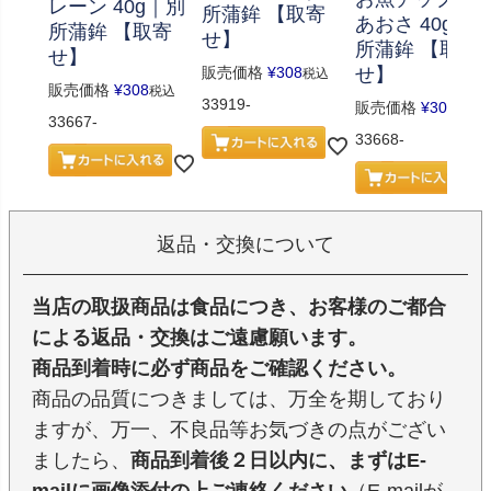
レーン 40g｜別
所蒲鉾 【取寄
あおさ 40g｜
所蒲鉾 【取寄
せ】
所蒲鉾 【取寄
せ】
販売価格
¥
308
せ】
税込
販売価格
¥
308
税込
33919-
販売価格
¥
308
税込
33667-
33668-
返品・交換について
当店の取扱商品は食品につき、お客様のご都合
による返品・交換はご遠慮願います。
商品到着時に必ず商品をご確認ください。
商品の品質につきましては、万全を期しており
ますが、万一、不良品等お気づきの点がござい
ましたら、
商品到着後２日以内に、まずはE-
mailに画像添付の上ご連絡ください
（E-mailが