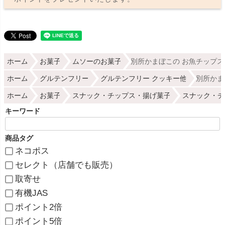
ホーム
お菓子
ムソーのお菓子
別所かまぼこの お魚チップス 
ホーム
グルテンフリー
グルテンフリー クッキー他
別所かま
ホーム
お菓子
スナック・チップス・揚げ菓子
スナック・チ
キーワード
商品タグ
ネコポス
セレクト（店舗でも販売）
取寄せ
有機JAS
ポイント2倍
ポイント5倍