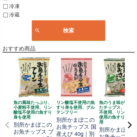
冷凍
冷蔵
検索
おすすめ商品
魚の風味たっぷり、
リン酸塩不使用の魚
魚のうま味が詰ま
小麦粉不使用、リン
すり身を使用、グル
たチップス、小麦
酸塩不使用の魚すり
テンフリー
不使用、リン酸塩
身を使用
使用の魚すり身を
別所かまぼこの
用
別所かまぼこの
お魚チップス 国
別所かまぼこ
お魚チップス プ
産えび 40g｜別
お魚チップス