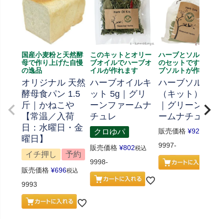
国産小麦粉と天然酵
このキットとオリー
ハーブとソルト、
母で作り上げた自慢
ブオイルでハーブオ
のセットです、ハ
の逸品
イルが作れます
ブソルトが作れま
オリジナル 天然
ハーブオイルキ
ハーブソルト
酵母食パン 1.5
ット 5g｜グリ
（キット） 70
斤｜かねこや
ーンファームナ
｜グリーンフ
【常温／入荷
チュレ
ームナチュレ
日：水曜日・金
販売価格
¥
926
クロゆパ
税込
曜日】
9997-
販売価格
¥
802
税込
イチ押し
予約
9998-
販売価格
¥
696
税込
9993