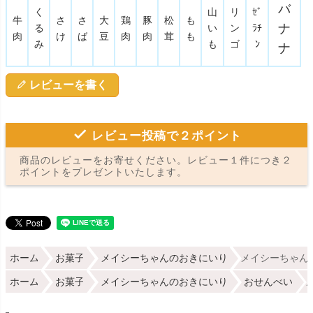
バ
く
山
リ
ｾﾞ
牛
さ
さ
大
鶏
豚
松
も
ナ
る
い
ン
ﾗﾁ
肉
け
ば
豆
肉
肉
茸
も
み
も
ゴ
ﾝ
ナ
レビューを書く
レビュー投稿で２ポイント
商品のレビューをお寄せください。レビュー１件につき２
ポイントをプレゼントいたします。
ホーム
お菓子
メイシーちゃんのおきにいり
メイシーちゃんの
ホーム
お菓子
メイシーちゃんのおきにいり
おせんべい