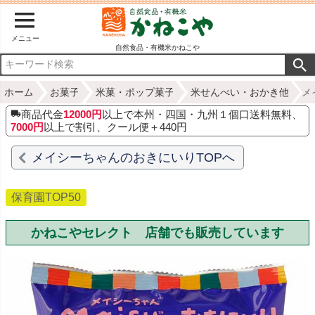
メニュー
自然食品・有機米かねこや
ホーム
お菓子
米菓・ポップ菓子
米せんべい・おかき他
メ
商品代金
12000円
以上で本州・四国・九州１個口送料無料、
7000円
以上で割引、クール便＋440円
メイシーちゃんのおきにいりTOPへ
保育園TOP50
かねこやセレクト 店舗でも販売しています