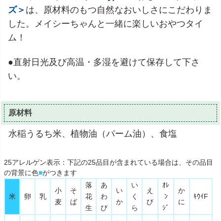
ズ＞
は、原材料のもつ自然なおいしさにこだわりま
した。メイシーちゃんと一緒に楽しいおやつタイ
ム！
●直射日光及び高温・多湿を避けて保存して下さ
い。
原材料
水稲うるち米、植物油（パーム油）、食塩
25アレルゲン表示：下記の25品目が含まれている場合は、その品目
の背景に色
■
がつきます
落
あ
い
ｵﾚ
小
そ
い
え
か
米
卵
乳
花
わ
く
ﾝ
ｷｳｲF
麦
ば
か
び
に
生
び
ら
ｼﾞ