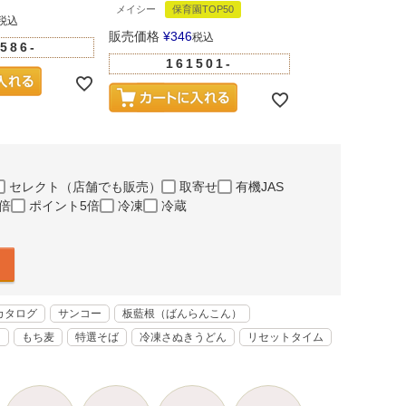
メイシー
保育園TOP50
販売価格
¥
216
税込
税
販売価格
¥
346
税込
586-
1615
161501-
セレクト（店舗でも販売）
取寄せ
有機JAS
倍
ポイント5倍
冷凍
冷蔵
カタログ
サンコー
板藍根（ばんらんこん）
く
もち麦
特選そば
冷凍さぬきうどん
リセットタイム