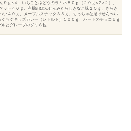
ん９ｇ×４、いちごとぶどうのラムネ８０ｇ（２０ｇ×２×２）、
ケット４０ｇ、有機のぽんせんみたらしきなこ味１５ｇ、きらき
べい４０ｇ、メープルスナック３５ｇ、ちっちゃな揚げせんべい
もぐもぐキッズカレー（レトルト）１００ｇ、ハートのチョコ５ｇ
プルとグレープのグミ８粒