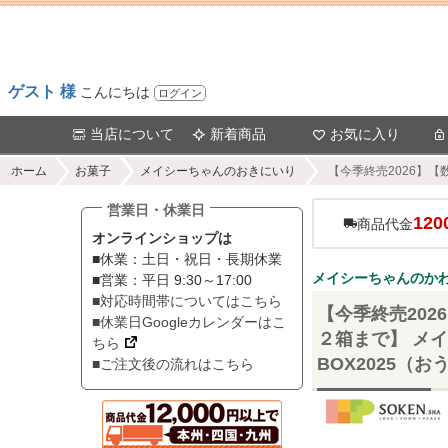
ゲスト 様
こんにちは
ログイン
当店について
新着商品
お気に入り
ホーム
お菓子
メイシーちゃんのおきにいり
【今季終売2026】
営業日・休業日
120
商品代金
オンラインショップは
■休業：土日・祝日・長期休業
メイシーちゃんのかわ
■営業：平日 9:30～17:00
■対応時間帯についてはこちら
【今季終売20
■休業日Googleカレンダーはこ
２箱まで】 メ
ちら
BOX2025（
■ご注文後の流れはこちら