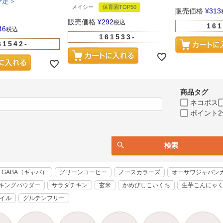
予定＞
メイシー
保育園TOP50
販売価格
¥
313
販売価格
¥
292
税込
161
46
税込
161533-
61542-
商品タグ
ネコポス
ポイント2
検索
GABA（ギャバ）
グリーンコーヒー
ノースカラーズ
オーサワジャパン
キングパウダー
サラダチキン
玄米
かめびしこいくち
生芋こんにゃ
オイル
グルテンフリー