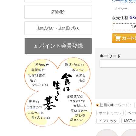
ジ一部変更
メイシー
店舗紹介
販売価格
¥
3
1
店頭支払い・店頭受け取り
ポイント会員登録
キーワード
注目のキーワード：
オートミール
ベー
イフミック
MCT