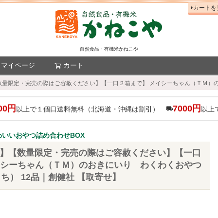
カートを
自然食品・有機米かねこや
マイページ
カート
検索
【数量限定・完売の際はご容赦ください】【一口２箱まで】 メイシーちゃん（ＴＭ）のお
00円
7000円
以上で１個口送料無料（北海道・沖縄は割引）
以上
いいおやつ詰め合わせBOX
26】【数量限定・完売の際はご容赦ください】【一口
イシーちゃん（ＴＭ）のおきにいり わくわくおやつ
おうち） 12品｜創健社 【取寄せ】