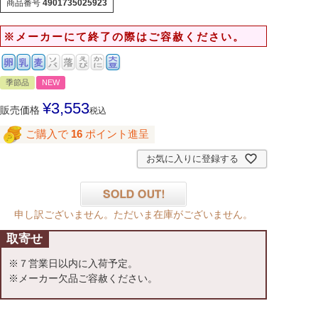
商品番号
4901735025923
※メーカーにて終了の際はご容赦ください。
季節品
NEW
¥
3,553
販売価格
税込
ご購入で
16
ポイント進呈
お気に入りに登録する
申し訳ございません。ただいま在庫がございません。
取寄せ
※７営業日以内に入荷予定。
※メーカー欠品ご容赦ください。