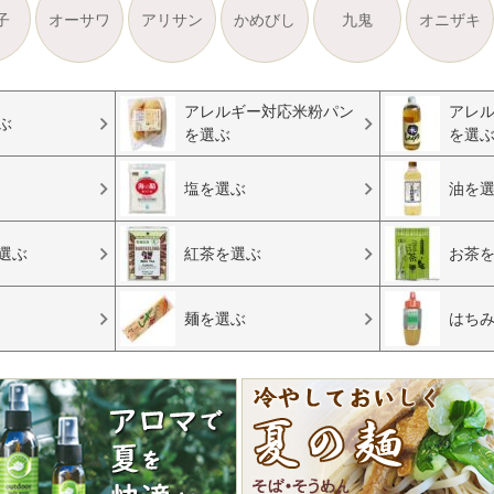
子
オーサワ
アリサン
かめびし
九鬼
オニザキ
アレルギー対応米粉パン
アレ
ぶ
を選ぶ
を選
塩を選ぶ
油を
選ぶ
紅茶を選ぶ
お茶
麺を選ぶ
はち