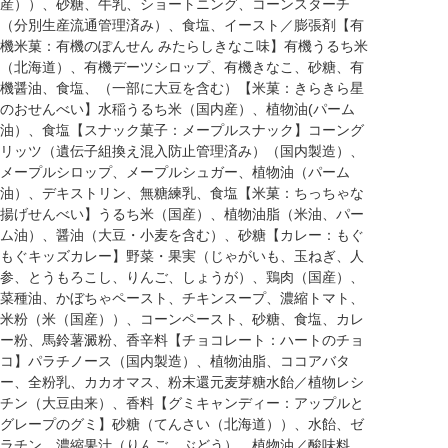
産））、砂糖、牛乳、ショートニング、コーンスターチ
（分別生産流通管理済み）、食塩、イースト／膨張剤【有
機米菓：有機のぽんせん みたらしきなこ味】有機うるち米
（北海道）、有機デーツシロップ、有機きなこ、砂糖、有
機醤油、食塩、（一部に大豆を含む）【米菓：きらきら星
のおせんべい】水稲うるち米（国内産）、植物油(パーム
油）、食塩【スナック菓子：メープルスナック】コーング
リッツ（遺伝子組換え混入防止管理済み）（国内製造）、
メープルシロップ、メープルシュガー、植物油（パーム
油）、デキストリン、無糖練乳、食塩【米菓：ちっちゃな
揚げせんべい】うるち米（国産）、植物油脂（米油、パー
ム油）、醤油（大豆・小麦を含む）、砂糖【カレー：もぐ
もぐキッズカレー】野菜・果実（じゃがいも、玉ねぎ、人
参、とうもろこし、りんご、しょうが）、鶏肉（国産）、
菜種油、かぼちゃペースト、チキンスープ、濃縮トマト、
米粉（米（国産））、コーンペースト、砂糖、食塩、カレ
ー粉、馬鈴薯澱粉、香辛料【チョコレート：ハートのチョ
コ】パラチノース（国内製造）、植物油脂、ココアバタ
ー、全粉乳、カカオマス、粉末還元麦芽糖水飴／植物レシ
チン（大豆由来）、香料【グミキャンディー：アップルと
グレープのグミ】砂糖（てんさい（北海道））、水飴、ゼ
ラチン、濃縮果汁（りんご、ぶどう）、植物油／酸味料