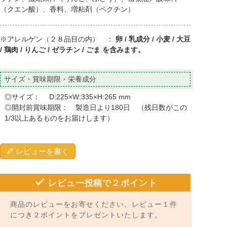
（クエン酸）、香料、増粘剤（ペクチン）
※アレルゲン（２８品目の内） ：
卵 / 乳成分 / 小麦 / 大豆
/ 鶏肉 / りんご / ゼラチン / ごま を含みます。
サイズ・賞味期限・栄養成分
◎サイズ： D:225×W:335×H:265 mm
◎開封前賞味期限： 製造日より180日 （残日数がこの
1/3以上あるものをお届けします）
レビューを書く
レビュー投稿で２ポイント
商品のレビューをお寄せください。レビュー１件
につき２ポイントをプレゼントいたします。