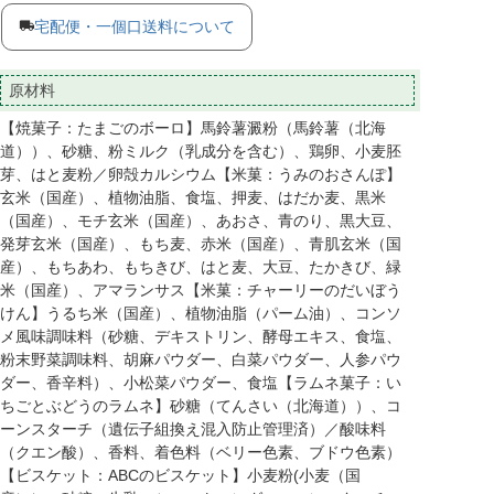
宅配便・一個口送料について
原材料
【焼菓子：たまごのボーロ】馬鈴薯澱粉（馬鈴薯（北海
道））、砂糖、粉ミルク（乳成分を含む）、鶏卵、小麦胚
芽、はと麦粉／卵殻カルシウム【米菓：うみのおさんぽ】
玄米（国産）、植物油脂、食塩、押麦、はだか麦、黒米
（国産）、モチ玄米（国産）、あおさ、青のり、黒大豆、
発芽玄米（国産）、もち麦、赤米（国産）、青肌玄米（国
産）、もちあわ、もちきび、はと麦、大豆、たかきび、緑
米（国産）、アマランサス【米菓：チャーリーのだいぼう
けん】うるち米（国産）、植物油脂（パーム油）、コンソ
メ風味調味料（砂糖、デキストリン、酵母エキス、食塩、
粉末野菜調味料、胡麻パウダー、白菜パウダー、人参パウ
ダー、香辛料）、小松菜パウダー、食塩【ラムネ菓子：い
ちごとぶどうのラムネ】砂糖（てんさい（北海道））、コ
ーンスターチ（遺伝子組換え混入防止管理済）／酸味料
（クエン酸）、香料、着色料（ベリー色素、ブドウ色素）
【ビスケット：ABCのビスケット】小麦粉(小麦（国