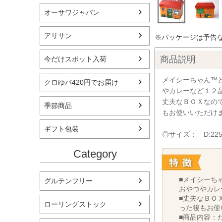
オーサワジャパン
アリサン
※パッケージは予告
商品説明
今だけスポット入荷
メイシーちゃん™
クロゆパ420円でお届け
やカレーなど１２
丈夫なＢＯＸなの
季節商品
もお使いいただけ
ギフト包装
◎サイズ： D:225×
Category
■メイシーち
グルテンフリー
おやつやカレ
■丈夫なＢＯ
ローリングストック
った後もお使
■商品内容：