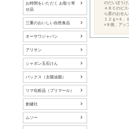
のだいぼうけ
お時間をいただく お取り寄
ＡＢＣのビス
せ品
ら星のおせん
１２ｇ×４、
三重のおいしい自然食品
×８個、アッ
オーサワジャパン
アリサン
シャボン玉石けん
パックス（太陽油脂）
リマ化粧品（プリマール）
創健社
ムソー