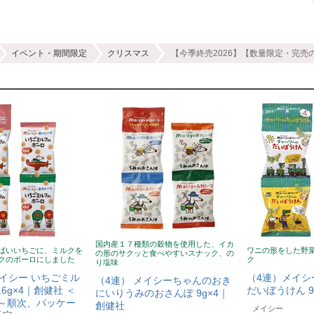
イベント・期間限定
クリスマス
【今季終売2026】【数量限定・完売
国内産１７種類の穀物を使用した、イカ
ぱいいちごに、ミルクを
ワニの形をした野
の形のサクッと食べやすいスナック、の
クのボーロにしました
ク
り塩味
イシー いちごミル
（4連）メイシ
（4連） メイシーちゃんのおき
6g×4｜創健社 ＜
だいぼうけん 9
にいりうみのおさんぽ 9g×4｜
上旬～順次、パッケー
創健社
メイシー