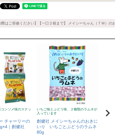
の際はご容赦ください】【一口２箱まで】 メイシーちゃん（ＴＭ）のおきにいり わくわ
菜コンソメ味のスナッ
いちご味とぶどう味、２種類のラムネが
国内産牛乳で生地を練
入っています
ベットの形に焼き上げ
ー チャーリーの
創健社 メイシーちゃんのおきに
創健社 メイシー
g×4｜創健社
いり いちごとぶどうのラムネ
いり ＡＢＣのビス
80g
メイシー
保育園T