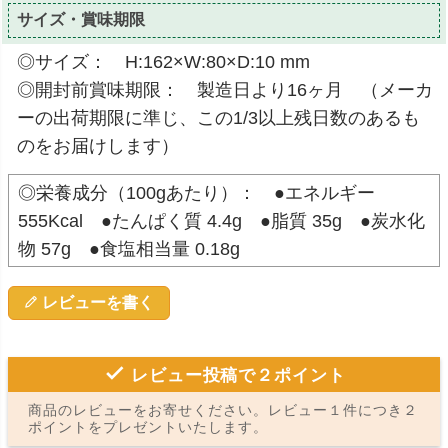
サイズ・賞味期限
◎サイズ： H:162×W:80×D:10 mm
◎開封前賞味期限： 製造日より16ヶ月 （メーカ
ーの出荷期限に準じ、この1/3以上残日数のあるも
のをお届けします）
◎栄養成分（100gあたり）： ●エネルギー
555Kcal ●たんぱく質 4.4g ●脂質 35g ●炭水化
物 57g ●食塩相当量 0.18g
レビューを書く
レビュー投稿で２ポイント
商品のレビューをお寄せください。レビュー１件につき２
ポイントをプレゼントいたします。