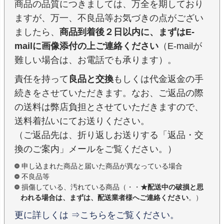
商品の品質につきましては、万全を期しており
ますが、万一、不良品等お気づきの点がござい
ましたら、
商品到着後２日以内に、まずはE-
mailに画像添付の上ご連絡ください
（E-mailが
難しい場合は、お電話でも承ります）。
責任を持って
良品と交換
もしくは代金返金の手
続きをさせていただきます。なお、ご返品の際
の送料は弊店負担とさせていただきますので、
送料着払いにてお送りください。
（ご返品先は、折り返しお送りする「返品・交
換のご案内」メールをご覧ください。）
申し込まれた商品と届いた商品が異なっている場合
不良品等
損傷している、汚れている商品（・・
★配送中の破損と思
われる場合は、まずは、配送業者様へご連絡ください
。）
更に詳しくは ⇒こちらをご覧ください。