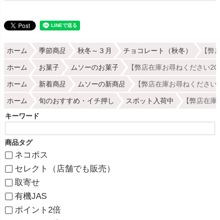
ホーム
季節商品
秋冬～３月
チョコレート（秋冬）
【弊店
ホーム
お菓子
ムソーのお菓子
【弊店在庫お尋ねください202
ホーム
新着商品
ムソーの新商品
【弊店在庫お尋ねください20
ホーム
旬のおすすめ・イチ押し
スポット入荷中
【弊店在庫お
キーワード
商品タグ
ネコポス
セレクト（店舗でも販売）
取寄せ
有機JAS
ポイント2倍