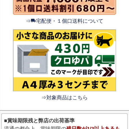
⇒
宅配便・１個口送料について
⇒対象商品はこちら
■賞味期限残と弊店の出荷基準
流通の都合上、賞味期限の
残日数が1/3以上あるも