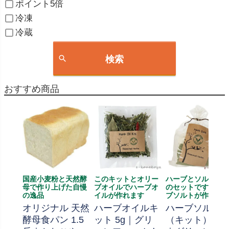
ポイント5倍
冷凍
冷蔵
検索
おすすめ商品
国産小麦粉と天然酵
このキットとオリー
ハーブとソルト、
母で作り上げた自慢
ブオイルでハーブオ
のセットです、ハ
の逸品
イルが作れます
ブソルトが作れま
オリジナル 天然
ハーブオイルキ
ハーブソルト
酵母食パン 1.5
ット 5g｜グリ
（キット） 70