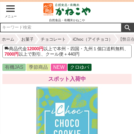
メニュー
自然食品・有機米かねこや
ホーム
お菓子
チョコレート
iChoc（アイチョコ）
【弊店在
商品代金
12000円
以上で本州・四国・九州１個口送料無料、
7000円
以上で割引、クール便＋440円
有機JAS
季節商品
NEW
クロゆパ
スポット入荷中