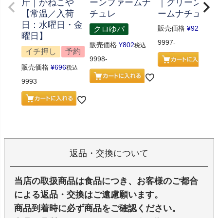
斤｜かねこや
ーンファームナ
｜グリーンフ
【常温／入荷
チュレ
ームナチュレ
日：水曜日・金
販売価格
¥
926
クロゆパ
税込
曜日】
9997-
販売価格
¥
802
税込
イチ押し
予約
9998-
販売価格
¥
696
税込
9993
返品・交換について
当店の取扱商品は食品につき、お客様のご都合
による返品・交換はご遠慮願います。
商品到着時に必ず商品をご確認ください。