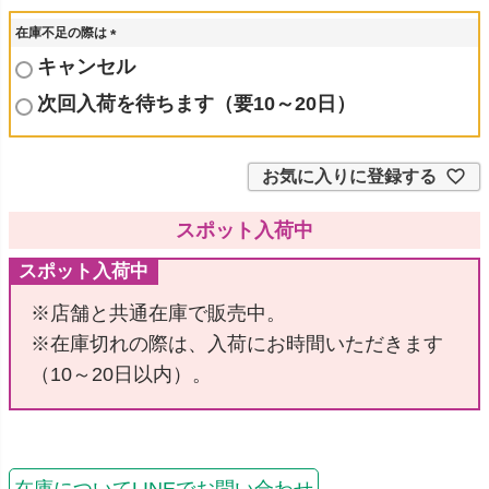
在庫不足の際は
(
キャンセル
必
須
次回入荷を待ちます（要10～20日）
)
お気に入りに登録する
スポット入荷中
スポット入荷中
※店舗と共通在庫で販売中。
※在庫切れの際は、入荷にお時間いただきます
（10～20日以内）。
在庫についてLINEでお問い合わせ