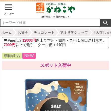
メニュー
自然食品・有機米かねこや
ホーム
お菓子
チョコレート
第３世界ショップ
【入荷しま
商品代金
12000円
以上で本州・四国・九州１個口送料無料、
7000円
以上で割引、クール便＋440円
季節商品
NEW
スポット入荷中