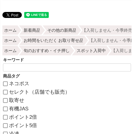
ホーム
新着商品
その他の新商品
【入荷しません・今季終売2
ホーム
お時間をいただく お取り寄せ品
【入荷しません・今季終
ホーム
旬のおすすめ・イチ押し
スポット入荷中
【入荷しま
キーワード
商品タグ
ネコポス
セレクト（店舗でも販売）
取寄せ
有機JAS
ポイント2倍
ポイント5倍
冷凍