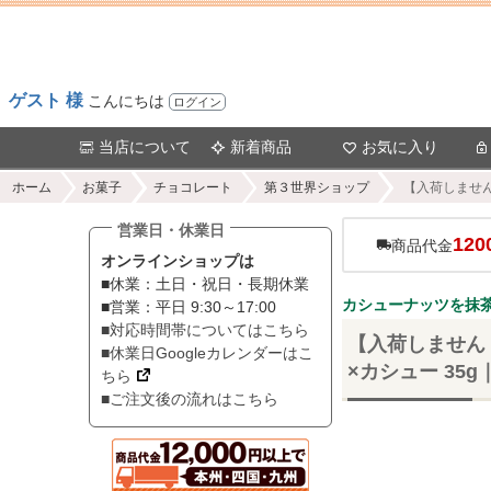
ゲスト 様
こんにちは
ログイン
当店について
新着商品
お気に入り
ホーム
お菓子
チョコレート
第３世界ショップ
【入荷しません
営業日・休業日
120
商品代金
オンラインショップは
■休業：土日・祝日・長期休業
カシューナッツを抹
■営業：平日 9:30～17:00
■対応時間帯についてはこちら
【入荷しません
■休業日Googleカレンダーはこ
×カシュー 35
ちら
■ご注文後の流れはこちら