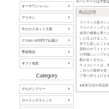
※パッケージは予告
オーサワジャパン
商品説明
アリサン
スリランカ産カシ
でコーテイングし
今だけスポット入荷
抹茶の優雅な香り
いに仕上げました
クロゆパ420円でお届け
目でも楽しむこと
原料のホワイトク
季節商品
の究極にシンプル
配がありません。
ギフト包装
チョコレートは、
これらの素材を使
Category
丁寧に作り上げま
●直射日光や高温多
グルテンフリー
ローリングストック