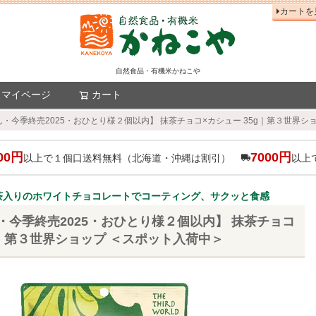
カートを
自然食品・有機米かねこや
マイページ
カート
検索
・今季終売2025・おひとり様２個以内】 抹茶チョコ×カシュー 35g｜第３世界シ
00円
7000円
以上で１個口送料無料（北海道・沖縄は割引）
以上
茶入りのホワイトチョコレートでコーティング、サクッと食感
・今季終売2025・おひとり様２個以内】 抹茶チョコ
g｜第３世界ショップ ＜スポット入荷中＞