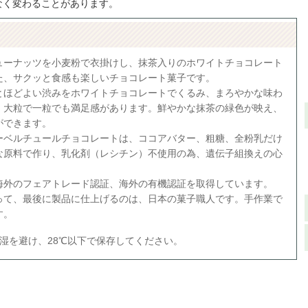
なく変わることがあります。
ューナッツを小麦粉で衣掛けし、抹茶入りのホワイトチョコレート
た、サクッと食感も楽しいチョコレート菓子です。
とほどよい渋みをホワイトチョコレートでくるみ、まろやかな味わ
。大粒で一粒でも満足感があります。鮮やかな抹茶の緑色が映え、
ができます。
ーベルチュールチョコレートは、ココアバター、粗糖、全粉乳だけ
な原料で作り、乳化剤（レシチン）不使用の為、遺伝子組換えの心
海外のフェアトレード認証、海外の有機認証を取得しています。
って、最後に製品に仕上げるのは、日本の菓子職人です。手作業で
す。
湿を避け、28℃以下で保存してください。