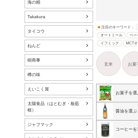
海の精
Takakura
注目のキーワード：
タイコウ
オートミール
ベー
イフミック
MCT
ねんど
樹商事
玄米
お菓
樽の味
えいこく屋
お菓子を選
太陽食品（はとむぎ・板藍
根）
醤油を選ぶ
ジャフマック
コーヒーを