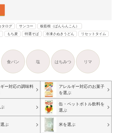
カタログ
サンコー
板藍根（ばんらんこん）
く
もち麦
特選そば
冷凍さぬきうどん
リセットタイム
食パン
塩
はちみつ
リマ
ルギー対応の調味料
アレルギー対応のお菓子
ぶ
を選ぶ
缶・ペットボトル飲料を
選ぶ
選ぶ
を選ぶ
米を選ぶ