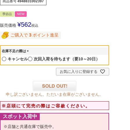
商品番号
4948831002397
季節品
NEW
¥
562
販売価格
税込
ご購入で
3
ポイント進呈
在庫不足の際は
(
キャンセル
次回入荷を待ちます（要10～20日）
必
須
お気に入りに登録する
)
申し訳ございません。ただいま在庫がございません。
※店頭にて完売の際はご容赦ください。
スポット入荷中
※店舗と共通在庫で販売中。