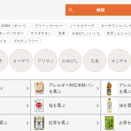
検索
GABA（ギャバ）
グリーンコーヒー
ノースカラーズ
オーサワジャパン
キングパウダー
サラダチキン
玄米
かめびしこいくち
生芋こんにゃ
オイル
グルテンフリー
子
オーサワ
アリサン
かめびし
九鬼
オニザキ
アレルギー対応米粉パン
アレ
ぶ
を選ぶ
を選
塩を選ぶ
油を
選ぶ
紅茶を選ぶ
お茶