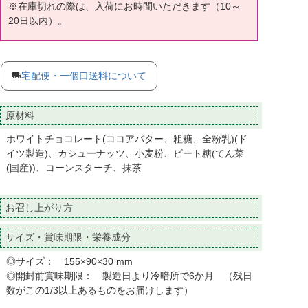
※在庫切れの際は、入荷にお時間いただきます（10～
20日以内）。
宅配便・一個口送料について
原材料
ホワイトチョコレート(ココアバター、粗糖、全粉乳)(ド
イツ製造)、カシューナッツ、小麦粉、ビート糖(てん菜
(国産))、コーンスターチ、抹茶
お召し上がり方
サイズ・賞味期限・栄養成分
◎サイズ： 155×90×30 mm
◎開封前賞味期限： 製造日より冷暗所で6か月 （残日
数がこの1/3以上あるものをお届けします）