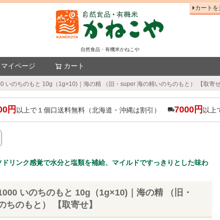
カートを
自然食品・有機米かねこや
マイページ
カート
検索
0 いのちのもと 10g（1g×10)｜海の精 （旧・super 海の精いのちのもと） 【取寄
00円
7000円
以上で１個口送料無料（北海道・沖縄は割引）
以上
ツドリンク感覚で水分と塩類を補給、マイルドですっきりとした味わ
00 いのちのもと 10g（1g×10)｜海の精 （旧・
精いのちのもと） 【取寄せ】