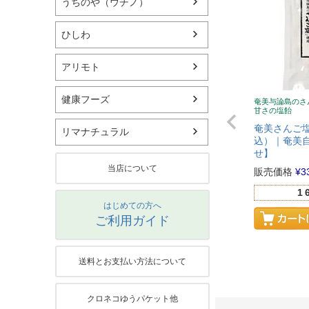
うちのや（ウチノ）
ひしわ
アリモト
健康フーズ
奄美与論島のさ
甘さの塩飴
奄美さんご塩
リマナチュラル
込）｜奄美自
せ】
当店について
販売価格
¥
3
1
はじめての方へ
ご利用ガイド
送料とお支払い方法について
クロネコゆうパケット他