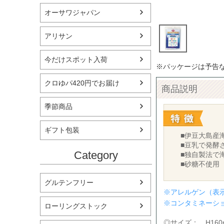
オーサワジャパン
アリサン
今だけスポット入荷
※パッケージは予告
クロゆパ420円でお届け
商品説明
季節商品
ギフト包装
■伊豆大島産
■豆乳で発酵
Category
■独自製法で
■砂糖不使用
グルテンフリー
※アレルゲン（表
※コンタミネーシ
ローリングストック
◎サイズ： H160m