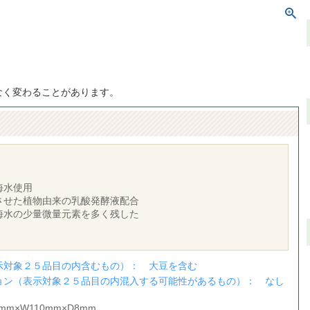
なく変わることがあります。
海水使用
させた植物由来の乳酸発酵液配合
海水の少量微量元素を多く残した
示対象２５品目の内含むもの）： 大豆を含む
ョン（表示対象２５品目の内混入する可能性があるもの）： なし
m×W110mm×D8mm