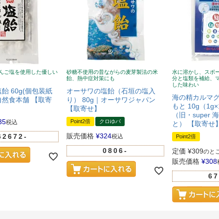
んご塩を使用した優しい
砂糖不使用の昔ながらの麦芽製法の米
水に溶かし、スポ
飴、熱中症対策にも
分と塩類を補給、
した味わい
飴 60g(個包装紙
オーサワの塩飴（石垣の塩入
海の精カルマグ1
然食本舗 【取寄
り） 80g｜オーサワジャパン
もと 10g（1g
【取寄せ】
（旧・super
35
Point2倍
クロゆパ
税込
と） 【取寄せ
販売価格
¥
324
62672-
税込
Point2倍
0806-
定価
¥
309
のと
販売価格
¥
308
67