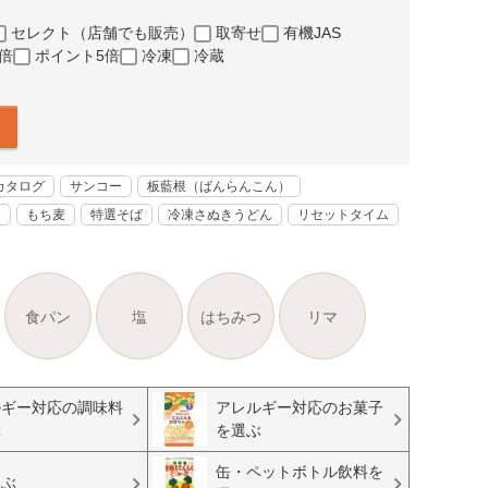
セレクト（店舗でも販売）
取寄せ
有機JAS
倍
ポイント5倍
冷凍
冷蔵
カタログ
サンコー
板藍根（ばんらんこん）
く
もち麦
特選そば
冷凍さぬきうどん
リセットタイム
食パン
塩
はちみつ
リマ
ルギー対応の調味料
アレルギー対応のお菓子
ぶ
を選ぶ
缶・ペットボトル飲料を
選ぶ