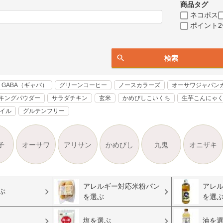
商品タグ
ネコポス
ポイント2
検索
GABA（ギャバ）
グリーンコーヒー
ノースカラーズ
オーサワジャパン
キングパウダー
サラダチキン
玄米
かめびしこいくち
生芋こんにゃ
オイル
グルテンフリー
子
オーサワ
アリサン
かめびし
九鬼
オニザキ
アレルギー対応米粉パン
アレ
ぶ
を選ぶ
を選
塩を選ぶ
油を