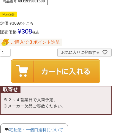
商品番号
4931915001508
Point2倍
定価
¥
309
のところ
¥
308
販売価格
税込
ご購入で
3
ポイント進呈
お気に入りに登録する
取寄せ
※２～４営業日で入荷予定。
※メーカー欠品ご容赦ください。
宅配便・一個口送料について