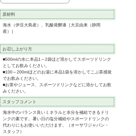
原材料
海水（伊豆大島産）、乳酸発酵液［大豆由来（静岡
産）］
お召し上がり方
■500mlの水に本品1～2袋ほど溶かしてスポーツドリンク
としてお飲みください。
■100～200mlほどのお湯に本品1袋を溶かしてこぶ茶感覚
でお飲みください。
■お茶やジュース、スポーツドリンクなどに溶かしてお飲
みください。
スタッフコメント
海水中のバランス良いミネラルと水分を補給できるドリ
ンクの素です。暑い日の塩分補給やスポーツドリンクの
代わりにもお使いいただけます。（オーサワジャパン・
スタッフ）