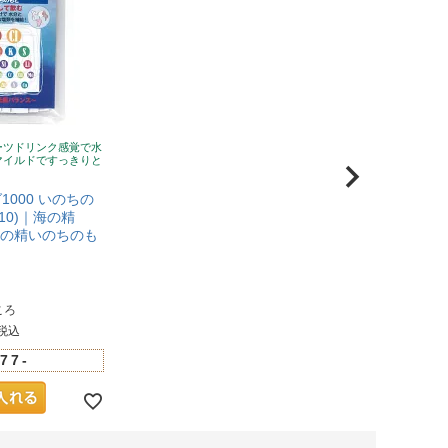
ーツドリンク感覚で水
マイルドですっきりと
000 いのちの
×10)｜海の精
 海の精いのちのも
】
ころ
税込
77-