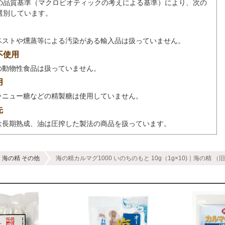
の品質基準（マクロビオティックの考えによる基準）により、次の
選別しています。
ベストや燻蒸等による汚染がある輸入品は扱っていません。
不使用
の動物性食品は扱っていません。
用
ラニュー糖などの精製糖は使用していません。
先
は長期熟成、油は圧搾した製法の商品を扱っています。
海の精 その他
海の精カルマグ1000 いのちのもと 10g（1g×10)｜海の精 （