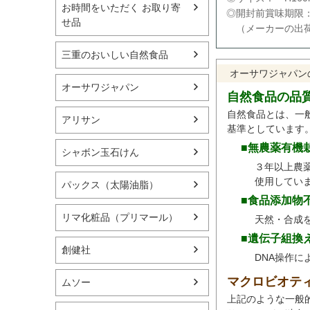
お時間をいただく お取り寄
◎開封前賞味期限
せ品
（メーカーの出荷
三重のおいしい自然食品
オーサワジャパン
オーサワジャパン
自然食品の品
自然食品とは、一
アリサン
基準としています
■無農薬有機
シャボン玉石けん
３年以上農
使用してい
パックス（太陽油脂）
■食品添加物
リマ化粧品（プリマール）
天然・合成
■遺伝子組換
創健社
DNA操作
マクロビオテ
ムソー
上記のような一般