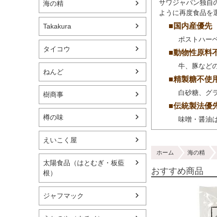
サワジャパン独自
海の精
ように再度食品を
■国内産優先
Takakura
ポストハー
タイコウ
■動物性原料
牛、豚など
ねんど
■精製糖不使
白砂糖、グ
樹商事
■伝統製法優
樽の味
味噌・醤油
えいこく屋
ホーム
海の精
太陽食品（はとむぎ・板藍
おすすめ商品
根）
ジャフマック