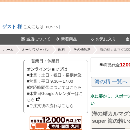
ゲスト 様
こんにちは
ログイン
当店について
新着商品
お気に入り
ホーム
オーサワジャパン
飲料
その他飲料
海の精カルマグ100
営業日・休業日
120
商品代金
オンラインショップは
■休業：土日・祝日・長期休業
海の精 一覧へ
■営業：平日 9:30～17:00
■対応時間帯についてはこちら
■休業日Googleカレンダーはこ
水に溶かし、スポー
ちら
い
■ご注文後の流れはこちら
海の精カルマグ10
super 海の