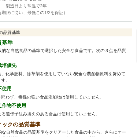
： 製造日より常温で2年
期限に従い、最低この1/2を保証）
の品質基準
質基準
般的な自然食品の基準で選択した安全な食品です。次の３点を品質
。
栽培優先
薬、化学肥料、除草剤を使用していない安全な農産物原料を努めて
ます。
不使用
を問わず、毒性の強い食品添加物は使用していません。
え作物不使用
による遺伝子組み換えのある食品は使用していません。
ィックの品質基準
的な自然食品の品質基準をクリアーした食品の中から、さらにオー