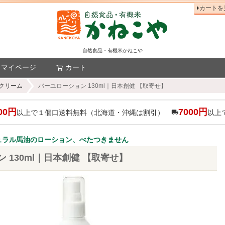
カートを
自然食品・有機米かねこや
マイページ
カート
検索
クリーム
バーユローション 130ml｜日本創健 【取寄せ】
00円
7000円
以上で１個口送料無料（北海道・沖縄は割引）
以上
ュラル馬油のローション、べたつきません
 130ml｜日本創健 【取寄せ】