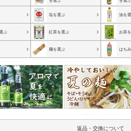
を選ぶ
を選
塩を選ぶ
油を
選ぶ
紅茶を選ぶ
お茶
麺を選ぶ
はち
返品・交換について