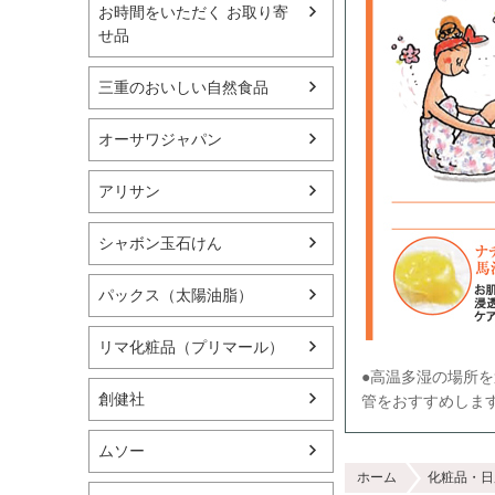
お時間をいただく お取り寄
せ品
三重のおいしい自然食品
オーサワジャパン
アリサン
シャボン玉石けん
パックス（太陽油脂）
リマ化粧品（プリマール）
●高温多湿の場所
創健社
管をおすすめしま
ムソー
ホーム
化粧品・日