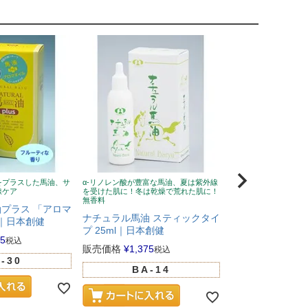
をプラスした馬油、サ
α-リノレン酸が豊富な馬油、夏は紫外線
ナチュラル馬油より、
線ケア
を受けた肌に！冬は乾燥で荒れた肌に！
肌なじみがよい、無香
無香料
プラス 「アロマ
ナチュラル馬油 
ナチュラル馬油 スティックタイ
l｜日本創健
ティックタイプ 2
プ 25ml｜日本創健
健
05
税込
販売価格
¥
1,375
税込
販売価格
¥
2,310
-30
BA-14
BA-