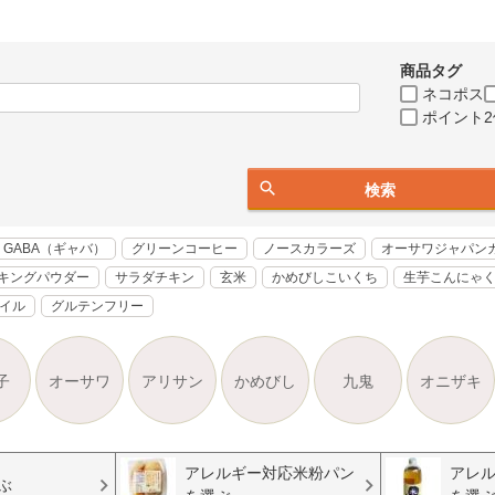
商品タグ
ネコポス
ポイント2
検索
GABA（ギャバ）
グリーンコーヒー
ノースカラーズ
オーサワジャパン
キングパウダー
サラダチキン
玄米
かめびしこいくち
生芋こんにゃ
オイル
グルテンフリー
子
オーサワ
アリサン
かめびし
九鬼
オニザキ
アレルギー対応米粉パン
アレ
ぶ