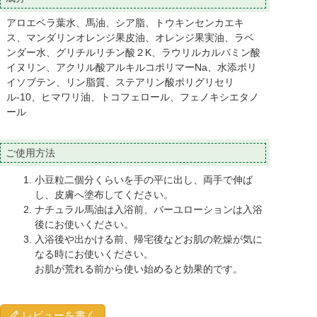
アロエベラ葉水、馬油、シア脂、トウキンセンカエキ
ス、マンダリンオレンジ果皮油、オレンジ果実油、ラベ
ンダー水、グリチルリチン酸２K、ラウリルカルバミン酸
イヌリン、アクリル酸アルキルコポリマーNa、水添ポリ
イソブテン、リン脂質、ステアリン酸ポリグリセリ
ル-10、ヒマワリ油、トコフェロール、フェノキシエタノ
ール
ご使用方法
小豆粒二個分くらいを手の平に出し、両手で伸ば
し、皮膚へ塗布してください。
ナチュラル馬油は入浴前、バーユローションは入浴
後にお使いください。
入浴後や出かける前、帰宅後などお肌の乾燥が気に
なる時にお使いください。
お肌が荒れる前から使い始めると効果的です。
レビューを書く