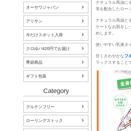
ナチュラル馬油に
オーサワジャパン
等を配合したロー
ナチュラル馬油と
アリサン
ケートなお肌をし
めします。
今だけスポット入荷
使いやすい乳液タ
クロゆパ420円でお届け
甘くさわやかな
フ
ラックスすること
季節商品
ギフト包装
Category
グルテンフリー
ローリングストック