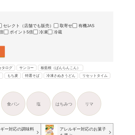
セレクト（店舗でも販売）
取寄せ
有機JAS
倍
ポイント5倍
冷凍
冷蔵
カタログ
サンコー
板藍根（ばんらんこん）
く
もち麦
特選そば
冷凍さぬきうどん
リセットタイム
食パン
塩
はちみつ
リマ
ルギー対応の調味料
アレルギー対応のお菓子