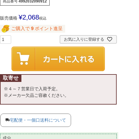
商品番号
4992032090912
¥
2,068
販売価格
税込
ご購入で
9
ポイント進呈
お気に入りに登録する
取寄せ
※４～７営業日で入荷予定。
※メーカー欠品ご容赦ください。
宅配便・一個口送料について
成分