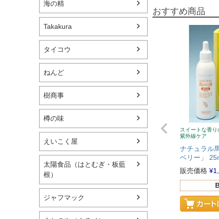
海の精
おすすめ商品
Takakura
タイコウ
ねんど
樹商事
樽の味
スイートな香り
紫外線ケア
えいこく屋
ナチュラル馬
ベリー」 2
太陽食品（はとむぎ・板藍
販売価格
¥
1
根）
ジャフマック