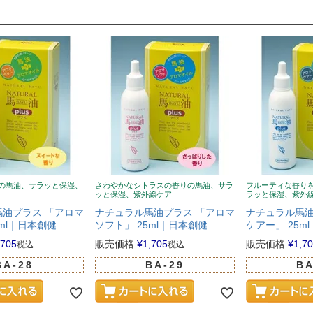
の馬油、サラッと保湿、
さわやかなシトラスの香りの馬油、サラ
フルーティな香り
ッと保湿、紫外線ケア
ラッと保湿、紫外
油プラス 「アロマ
ナチュラル馬油プラス 「アロマ
ナチュラル馬油
5ml｜日本創健
ソフト」 25ml｜日本創健
ケアー」 25m
,705
販売価格
¥
1,705
販売価格
¥
1,7
税込
税込
BA-28
BA-29
BA