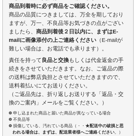
商品到着時に必ず商品をご確認ください。
商品の品質につきましては、万全を期しており
ますが、万一、不良品等お気づきの点がござい
ましたら、
商品到着後２日以内に、まずはE-
mailに画像添付の上ご連絡ください
（E-mailが
難しい場合は、お電話でも承ります）。
責任を持って
良品と交換
もしくは代金返金の手
続きをさせていただきます。なお、ご返品の際
の送料は弊店負担とさせていただきますので、
送料着払いにてお送りください。
（ご返品先は、折り返しお送りする「返品・交
換のご案内」メールをご覧ください。）
申し込まれた商品と届いた商品が異なっている場合
不良品等
損傷している、汚れている商品（・・
★配送中の破損と思
われる場合は、まずは、配送業者様へご連絡ください
。）