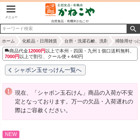
メニュー
自然食品・有機米かねこや
ホーム
化粧品・日用雑貨
台所・洗濯石鹸、洗剤
掃除用せっ
商品代金
12000円
以上で本州・四国・九州１個口送料無料、
7000円
以上で割引、クール便＋440円
シャボン玉せっけん一覧へ
現在、「シャボン玉石けん」商品の入荷が不安
定となっております。万一の欠品・入荷遅れの
際はご容赦ください。
NEW