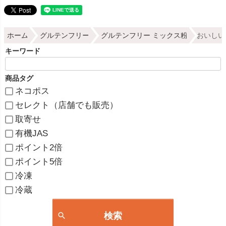
ホーム
グルテンフリー
グルテンフリー ミックス粉
おいしい
キーワード
商品タグ
ネコポス
セレクト（店舗でも販売）
取寄せ
有機JAS
ポイント2倍
ポイント5倍
冷凍
冷蔵
検索