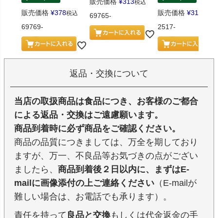
販売価格
¥
313
税込
販売価格
¥
378
販売価格
¥
313
税込
税込
69765-
69769-
2517-
返品・交換について
当店の取扱商品は食品につき、お客様のご都合
による返品・交換はご遠慮願います。
商品到着時に必ず商品をご確認ください。
商品の品質につきましては、万全を期しており
ますが、万一、不良品等お気づきの点がござい
ましたら、
商品到着後２日以内に、まずはE-
mailに画像添付の上ご連絡ください
（E-mailが
難しい場合は、お電話でも承ります）。
責任を持って
良品と交換
もしくは代金返金の手