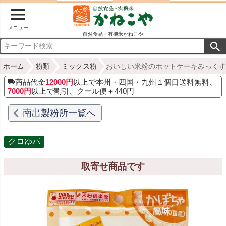
メニュー
自然食品・有機米かねこや
ホーム
粉類
ミックス粉
おいしい米粉のホットケーキみっくす（
商品代金
12000円
以上で本州・四国・九州１個口送料無料、
7000円
以上で割引、クール便＋440円
南出製粉所一覧へ
クロゆパ
取寄せ商品です