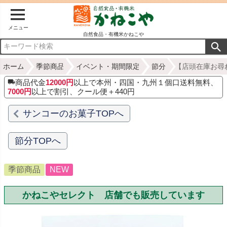
メニュー
自然食品・有機米かねこや
ホーム
季節商品
イベント・期間限定
節分
【店頭在庫お尋
商品代金
12000円
以上で本州・四国・九州１個口送料無料、
7000円
以上で割引、クール便＋440円
サンコーのお菓子TOPへ
節分TOPへ
季節商品
NEW
かねこやセレクト 店舗でも販売しています