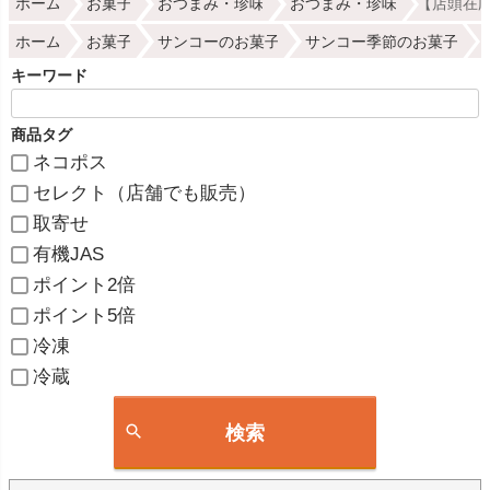
ホーム
お菓子
おつまみ・珍味
おつまみ・珍味
【店頭在庫
ホーム
お菓子
サンコーのお菓子
サンコー季節のお菓子
キーワード
商品タグ
ネコポス
セレクト（店舗でも販売）
取寄せ
有機JAS
ポイント2倍
ポイント5倍
冷凍
冷蔵
検索