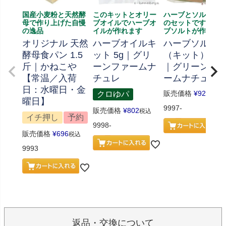
国産小麦粉と天然酵
このキットとオリー
ハーブとソルト、
母で作り上げた自慢
ブオイルでハーブオ
のセットです、ハ
の逸品
イルが作れます
ブソルトが作れま
オリジナル 天然
ハーブオイルキ
ハーブソルト
酵母食パン 1.5
ット 5g｜グリ
（キット） 70
斤｜かねこや
ーンファームナ
｜グリーンフ
【常温／入荷
チュレ
ームナチュレ
日：水曜日・金
販売価格
¥
926
クロゆパ
税込
曜日】
9997-
販売価格
¥
802
税込
イチ押し
予約
9998-
販売価格
¥
696
税込
9993
返品・交換について