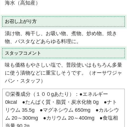
海水（高知産）
お召し上がり方
漬け物、梅干し、お吸い物、煮物、炒め物、焼き
物、パスタなどあらゆる料理に。
スタッフコメント
味も価格もやさしい塩で、普段使いはもちろん多量
に使う漬物などに重宝しそうです。（オーサワジャ
パン・スタッフ）
◎栄養成分（１００gあたり）：●エネルギー
0kcal ●たんぱく質・脂質・炭水化物 0g ●ナト
リウム 35.5g ●マグネシウム 650mg ●カルシウ
ム 20～300mg ●カリウム 20～400mg ●食塩相
当量 90.2g