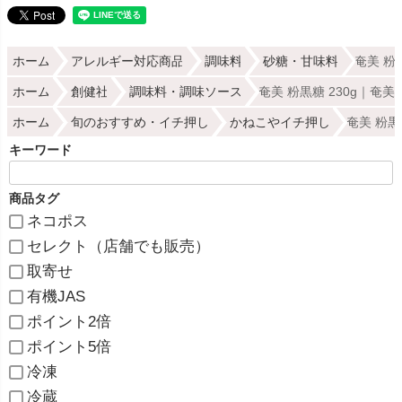
ホーム
アレルギー対応商品
調味料
砂糖・甘味料
奄美 粉
ホーム
創健社
調味料・調味ソース
奄美 粉黒糖 230g｜奄
ホーム
旬のおすすめ・イチ押し
かねこやイチ押し
奄美 粉黒
キーワード
商品タグ
ネコポス
セレクト（店舗でも販売）
取寄せ
有機JAS
ポイント2倍
ポイント5倍
冷凍
冷蔵