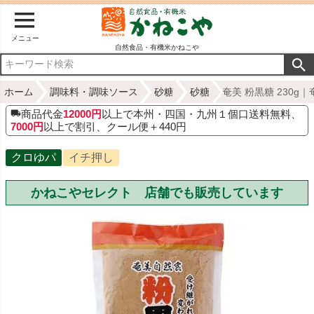
メニュー
自然食品・有機米かねこや
ホーム
調味料・調味ソース
砂糖
砂糖
奄美 粉黒糖 230g
商品代金
12000円
以上で本州・四国・九州１個口送料無料、
7000円
以上で割引、クール便＋440円
クロゆパ
イチ押し
かねこやセレクト 店舗でも販売しています