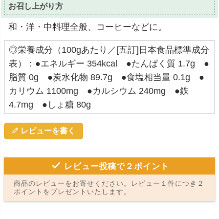
お召し上がり方
和・洋・中料理全般、コーヒーなどに。
◎栄養成分（100gあたり／[五訂]日本食品標準成分
表）：●エネルギー 354kcal ●たんぱく質 1.7g ●
脂質 0g ●炭水化物 89.7g ●食塩相当量 0.1g ●
カリウム 1100mg ●カルシウム 240mg ●鉄
4.7mg ●しょ糖 80g
レビューを書く
レビュー投稿で２ポイント
商品のレビューをお寄せください。レビュー１件につき２
ポイントをプレゼントいたします。