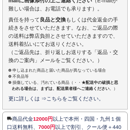
mailに画像添付の上ご連絡ください
（E-mailが
難しい場合は、お電話でも承ります）。
責任を持って
良品と交換
もしくは代金返金の手
続きをさせていただきます。なお、ご返品の際
の送料は弊店負担とさせていただきますので、
送料着払いにてお送りください。
（ご返品先は、折り返しお送りする「返品・交
換のご案内」メールをご覧ください。）
申し込まれた商品と届いた商品が異なっている場合
不良品等
損傷している、汚れている商品（・・
★配送中の破損と思
われる場合は、まずは、配送業者様へご連絡ください
。）
更に詳しくは ⇒こちらをご覧ください。
商品代金
12000円
以上で本州・四国・九州１個
口送料無料、
7000円
以上で割引、クール便＋440