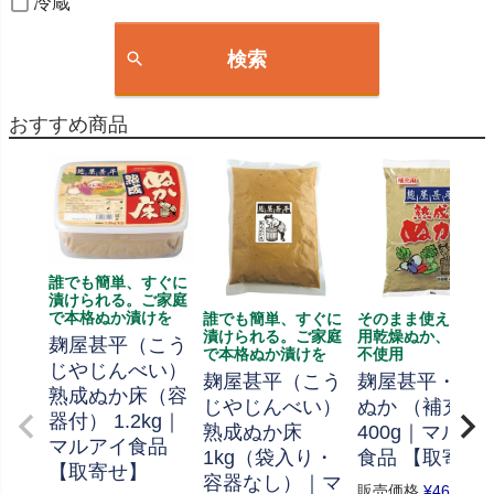
冷蔵
検索
おすすめ商品
誰でも簡単、すぐに
漬けられる。ご家庭
で本格ぬか漬けを
誰でも簡単、すぐに
そのまま使える補
漬けられる。ご家庭
用乾燥ぬか、添加
麹屋甚平（こう
で本格ぬか漬けを
不使用
じやじんべい）
麹屋甚平（こう
麹屋甚平・熟
熟成ぬか床（容
じやじんべい）
ぬか （補充用
器付） 1.2kg｜
熟成ぬか床
400g｜マルア
マルアイ食品
1kg（袋入り・
食品 【取寄せ
【取寄せ】
容器なし）｜マ
販売価格
¥
464
税込