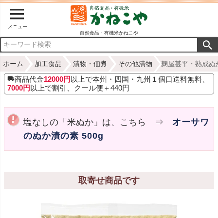
メニュー
自然食品・有機米かねこや
ホーム
加工食品
漬物・佃煮
その他漬物
麹屋甚平・熟成ぬか
商品代金
12000円
以上で本州・四国・九州１個口送料無料、
7000円
以上で割引、クール便＋440円
塩なしの「米ぬか」は、こちら ⇒
オーサワ
のぬか漬の素 500g
取寄せ商品です